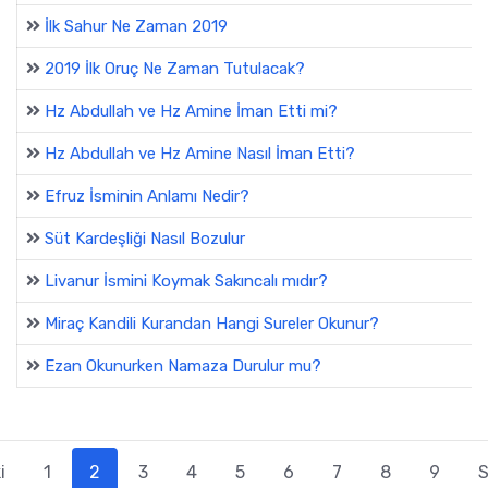
İlk Sahur Ne Zaman 2019
2019 İlk Oruç Ne Zaman Tutulacak?
Hz Abdullah ve Hz Amine İman Etti mi?
Hz Abdullah ve Hz Amine Nasıl İman Etti?
Efruz İsminin Anlamı Nedir?
Süt Kardeşliği Nasıl Bozulur
Livanur İsmini Koymak Sakıncalı mıdır?
Miraç Kandili Kurandan Hangi Sureler Okunur?
Ezan Okunurken Namaza Durulur mu?
i
1
2
3
4
5
6
7
8
9
S