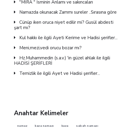
"MİRA " İsminin Anlamı ve sakıncaları
Namazda okunacak Zammı sureler ..Sırasına göre
Cünüp iken oruca niyet edilir mi? Gusül abdesti
şart mı?
Kul hakkı ile ilgili Ayeti Kerime ve Hadisi şerifler...
Meni,mezi,vedi orucu bozar mı?
Hz.Muhammedin (s.a.v.) 'in güzel ahlak ile ilgili
HADİSİ ŞERİFLERİ
Temizlik ile ilgili Ayet ve Hadisi şerifler...
Anahtar Kelimeler
namaz
kaza namazı
kaza
sabah namazı