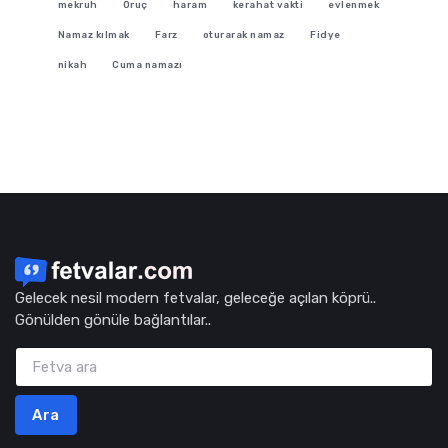
mekruh
Oruç
haram
kerahat vakti
evlenmek
Namaz kılmak
Farz
oturarak namaz
Fidye
nikah
Cuma namazı
Gelecek nesil modern fetvalar, geleceğe açılan köprü..
Gönülden gönüle bağlantılar..
Ara