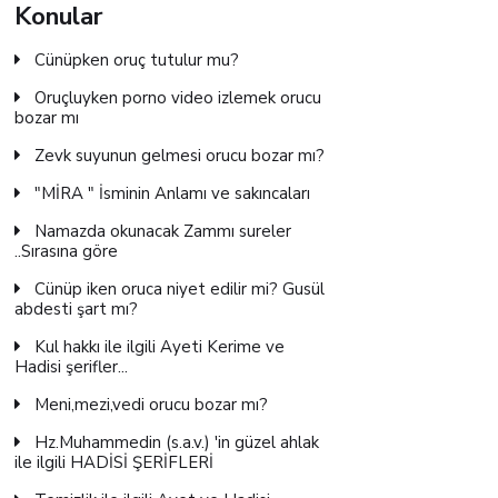
Konular
Cünüpken oruç tutulur mu?
Oruçluyken porno video izlemek orucu
bozar mı
Zevk suyunun gelmesi orucu bozar mı?
"MİRA " İsminin Anlamı ve sakıncaları
Namazda okunacak Zammı sureler
..Sırasına göre
Cünüp iken oruca niyet edilir mi? Gusül
abdesti şart mı?
Kul hakkı ile ilgili Ayeti Kerime ve
Hadisi şerifler...
Meni,mezi,vedi orucu bozar mı?
Hz.Muhammedin (s.a.v.) 'in güzel ahlak
ile ilgili HADİSİ ŞERİFLERİ