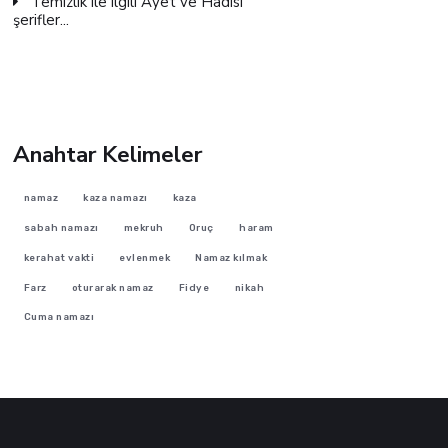
Temizlik ile ilgili Ayet ve Hadisi
şerifler...
Anahtar Kelimeler
namaz
kaza namazı
kaza
sabah namazı
mekruh
Oruç
haram
kerahat vakti
evlenmek
Namaz kılmak
Farz
oturarak namaz
Fidye
nikah
Cuma namazı