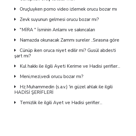
Oruçluyken porno video izlemek orucu bozar mı
Zevk suyunun gelmesi orucu bozar mı?
"MİRA " İsminin Anlamı ve sakıncaları
Namazda okunacak Zammı sureler ..Sırasına göre
Cünüp iken oruca niyet edilir mi? Gusül abdesti
şart mı?
Kul hakkı ile ilgili Ayeti Kerime ve Hadisi şerifler...
Meni,mezi,vedi orucu bozar mı?
Hz.Muhammedin (s.a.v.) 'in güzel ahlak ile ilgili
HADİSİ ŞERİFLERİ
Temizlik ile ilgili Ayet ve Hadisi şerifler...