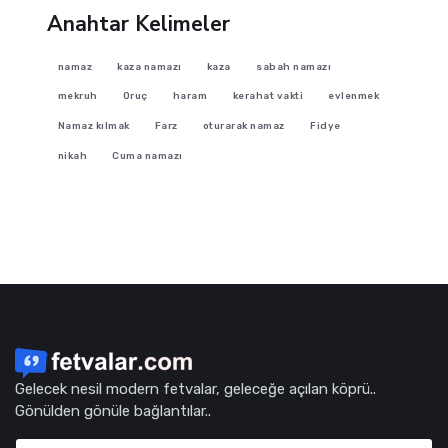
Anahtar Kelimeler
namaz
kaza namazı
kaza
sabah namazı
mekruh
Oruç
haram
kerahat vakti
evlenmek
Namaz kılmak
Farz
oturarak namaz
Fidye
nikah
Cuma namazı
Gelecek nesil modern fetvalar, geleceğe açılan köprü..
Gönülden gönüle bağlantılar..