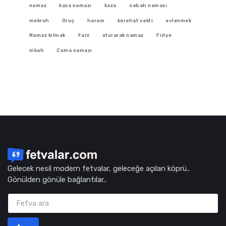
namaz
kaza namazı
kaza
sabah namazı
mekruh
Oruç
haram
kerahat vakti
evlenmek
Namaz kılmak
Farz
oturarak namaz
Fidye
nikah
Cuma namazı
Gelecek nesil modern fetvalar, geleceğe açılan köprü..
Gönülden gönüle bağlantılar..