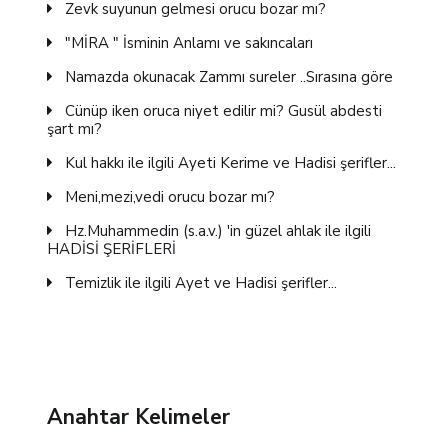
Zevk suyunun gelmesi orucu bozar mı?
"MİRA " İsminin Anlamı ve sakıncaları
Namazda okunacak Zammı sureler ..Sırasına göre
Cünüp iken oruca niyet edilir mi? Gusül abdesti
şart mı?
Kul hakkı ile ilgili Ayeti Kerime ve Hadisi şerifler...
Meni,mezi,vedi orucu bozar mı?
Hz.Muhammedin (s.a.v.) 'in güzel ahlak ile ilgili
HADİSİ ŞERİFLERİ
Temizlik ile ilgili Ayet ve Hadisi şerifler...
Anahtar Kelimeler