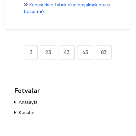
Konuşurken tahrik olup boşalmak orucu
bozar mı?
3
23
43
63
83
Fetvalar
Anasayfa
Konular