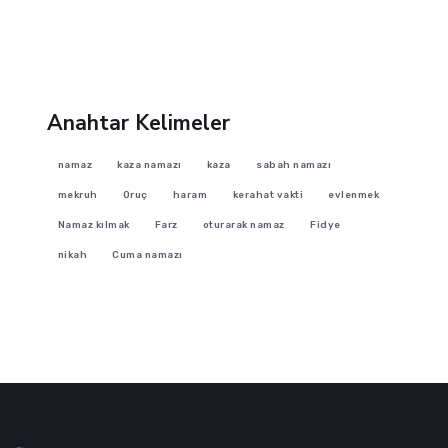
Anahtar Kelimeler
namaz
kaza namazı
kaza
sabah namazı
mekruh
Oruç
haram
kerahat vakti
evlenmek
Namaz kılmak
Farz
oturarak namaz
Fidye
nikah
Cuma namazı