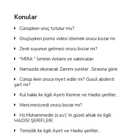
Konular
Cünüpken oruç tutulur mu?
Oruçluyken porno video izlemek orucu bozar mı
Zevk suyunun gelmesi orucu bozar mı?
"MİRA " İsminin Anlamı ve sakıncaları
Namazda okunacak Zammı sureler ..Sırasına göre
Cünüp iken oruca niyet edilir mi? Gusül abdesti
şart mı?
Kul hakkı ile ilgili Ayeti Kerime ve Hadisi şerifler...
Meni,mezi,vedi orucu bozar mı?
Hz.Muhammedin (s.a.v.) 'in güzel ahlak ile ilgili
HADİSİ ŞERİFLERİ
Temizlik ile ilgili Ayet ve Hadisi şerifler...