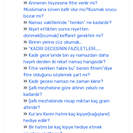
Annemin teyzesine fitre verilir mi?
Müslümana söven kafir olur mu?Kusmak orucu
bozar mı?
Namaz vakitlerinde "temkin" ne kadardır?
Niyet ettikten sonra niyetten
dönmek(bozmak) keffaret gerektirir mi?
Birinin yerine cüz okumak...
"KADİR GECESİNİN FAZİLETLERİ......
Kadir gece'sinde bin ay namazdan daha
hayırlı denilen iki rekat namaz hangisidir?
Fitre verirken fakire bu" benim fitrem"diye
fitre olduğunu söylemek şart mı?
Kadir gecesi namazı ne zaman kılınır?
Şafii mezhebine göre altının zekatı ne
kadardır?
Şafii mezhebinde nisap miktarı kaç gram
altındır?
Kur'anı Kerim hatmi kaç kişiye(bağışlanır)
hediye edilir?
Bir hatmi bir kaç kişiye hediye etmek