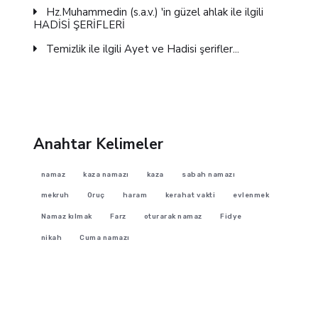
Hz.Muhammedin (s.a.v.) 'in güzel ahlak ile ilgili
HADİSİ ŞERİFLERİ
Temizlik ile ilgili Ayet ve Hadisi şerifler...
Anahtar Kelimeler
namaz
kaza namazı
kaza
sabah namazı
mekruh
Oruç
haram
kerahat vakti
evlenmek
Namaz kılmak
Farz
oturarak namaz
Fidye
nikah
Cuma namazı