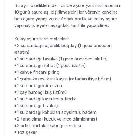
Bu ayın özelliklerinden biride aşure yani muharremin
10.günü aşure aşı pişirilmesidir.Her yörenin kendine
has aşure yapışı vardır.Ancak pratik ve kolay aşure
yapmak isteyeler aşağıdaki tarif ile yapabilirler.
Kolay aşure tarifi malzeleri:
◾2 su bardağu aşurelik buğday (1 gece önceden
ıstatın)
◾1 su bardağı fasulye (1 gece önceden ıslatın)
◾1 su bardağı nohut (1 gece ıslatın)
◾1 kahve fincanı pirinç
◾1 çorba kasesi kuru kayısı (ortadan ikiye bölün)
◾1 su bardağı kuru üzüm
◾1 çay bardağı kuş üzümü
◾1 su bardağı kavrulmuş fındık
◾1 su bardağı fıstık içi
◾1 su bardağı kabukları soyulmuş badem
◾2 tane elma (küçük ve ince dilimlenmiş)
◾2 adet portakal kabuğu rendesi
◾Toz şeker