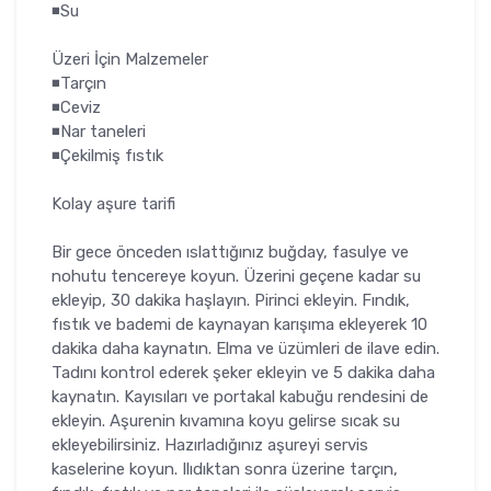
◾Su
Üzeri İçin Malzemeler
◾Tarçın
◾Ceviz
◾Nar taneleri
◾Çekilmiş fıstık
Kolay aşure tarifi
Bir gece önceden ıslattığınız buğday, fasulye ve
nohutu tencereye koyun. Üzerini geçene kadar su
ekleyip, 30 dakika haşlayın. Pirinci ekleyin. Fındık,
fıstık ve bademi de kaynayan karışıma ekleyerek 10
dakika daha kaynatın. Elma ve üzümleri de ilave edin.
Tadını kontrol ederek şeker ekleyin ve 5 dakika daha
kaynatın. Kayısıları ve portakal kabuğu rendesini de
ekleyin. Aşurenin kıvamına koyu gelirse sıcak su
ekleyebilirsiniz. Hazırladığınız aşureyi servis
kaselerine koyun. Ilıdıktan sonra üzerine tarçın,