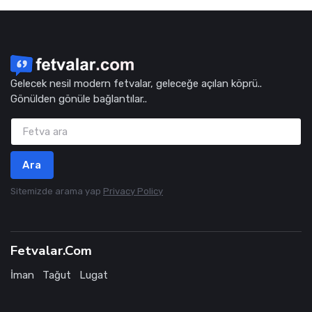
Gelecek nesil modern fetvalar, geleceğe açılan köprü..
Gönülden gönüle bağlantılar..
Ara
Sitemizde arama yap
Privacy Policy
Fetvalar.Com
İman
Tağut
Lugat