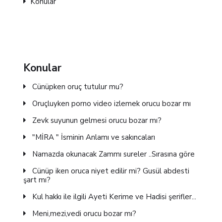
Konular
Konular
Cünüpken oruç tutulur mu?
Oruçluyken porno video izlemek orucu bozar mı
Zevk suyunun gelmesi orucu bozar mı?
"MİRA " İsminin Anlamı ve sakıncaları
Namazda okunacak Zammı sureler ..Sırasına göre
Cünüp iken oruca niyet edilir mi? Gusül abdesti
şart mı?
Kul hakkı ile ilgili Ayeti Kerime ve Hadisi şerifler...
Meni,mezi,vedi orucu bozar mı?