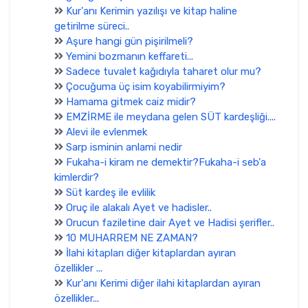
Kur'anı Kerimin yazılışı ve kitap haline
getirilme süreci..
Aşure hangi gün pişirilmeli?
Yemini bozmanın keffareti...
Sadece tuvalet kağıdıyla taharet olur mu?
Çocuğuma üç isim koyabilirmiyim?
Hamama gitmek caiz midir?
EMZİRME ile meydana gelen SÜT kardeşliği....
Alevi ile evlenmek
Sarp isminin anlami nedir
Fukaha-i kiram ne demektir?Fukaha-i seb'a
kimlerdir?
Süt kardeş ile evlilik
Oruç ile alakalı Ayet ve hadisler..
Orucun faziletine dair Ayet ve Hadisi şerifler..
10 MUHARREM NE ZAMAN?
İlahi kitapları diğer kitaplardan ayıran
özellikler ...
Kur'anı Kerimi diğer ilahi kitaplardan ayıran
özellikler...