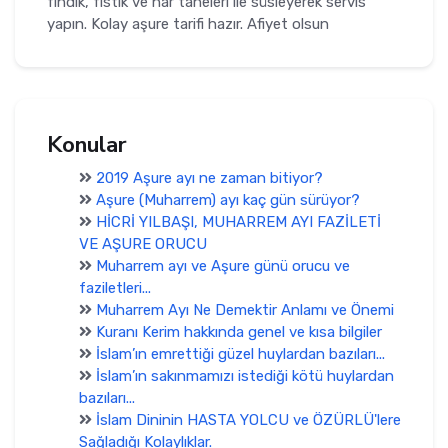
fındık, fıstık ve nar taneleri ile süsleyerek servis
yapın. Kolay aşure tarifi hazır. Afiyet olsun
Konular
2019 Aşure ayı ne zaman bitiyor?
Aşure (Muharrem) ayı kaç gün sürüyor?
HİCRİ YILBAŞI, MUHARREM AYI FAZİLETİ
VE AŞURE ORUCU
Muharrem ayı ve Aşure günü orucu ve
faziletleri...
Muharrem Ayı Ne Demektir Anlamı ve Önemi
Kuranı Kerim hakkında genel ve kısa bilgiler
İslam’ın emrettiği güzel huylardan bazıları...
İslam’ın sakınmamızı istediği kötü huylardan
bazıları...
İslam Dininin HASTA YOLCU ve ÖZÜRLÜ'lere
Sağladığı Kolaylıklar.