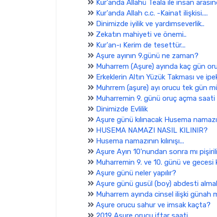
Kur'anda Allahü Teala ile insan arasındak
Kur'anda Allah c.c. -Kainat ilişkisi....
Dinimizde iyilik ve yardımseverlik..
Zekatın mahiyeti ve önemi..
Kur'an-ı Kerim de tesettür...
Aşure ayının 9.günü ne zaman?
Muharrem (Aşure) ayında kaç gün oru
Erkeklerin Altın Yüzük Takması ve ipek
Muhrrem (aşure) ayı orucu tek gün m
Muharremin 9. günü oruç açma saati
Dinimizde Evlilik
Aşure günü kılınacak Husema namazı 
HUSEMA NAMAZI NASIL KILINIR?
Husema namazının kılınışı...
Aşure Ayın 10'nundan sonra mı pişiril
Muharremin 9. ve 10. günü ve gecesi k
Aşure günü neler yapılır?
Aşure günü gusül (boy) abdesti almak
Muharrem ayında cinsel ilişki günah 
Aşure orucu sahur ve imsak kaçta?
2019 Aşure orucu iftar saati ...