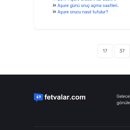
Aşure günü oruç açma saatleri..
Aşure orucu nasıl tutulur?
17
37
Gelece
gönüle 