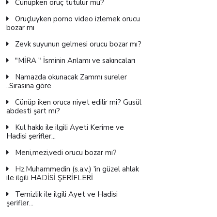
Cünüpken oruç tutulur mu?
Oruçluyken porno video izlemek orucu
bozar mı
Zevk suyunun gelmesi orucu bozar mı?
"MİRA " İsminin Anlamı ve sakıncaları
Namazda okunacak Zammı sureler
..Sırasına göre
Cünüp iken oruca niyet edilir mi? Gusül
abdesti şart mı?
Kul hakkı ile ilgili Ayeti Kerime ve
Hadisi şerifler...
Meni,mezi,vedi orucu bozar mı?
Hz.Muhammedin (s.a.v.) 'in güzel ahlak
ile ilgili HADİSİ ŞERİFLERİ
Temizlik ile ilgili Ayet ve Hadisi
şerifler...