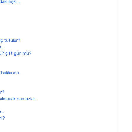
i ilişki ...
ç tutulur?
...
ü? çift gün mü?
hakkında..
ir?
ılınacak namazlar..
...
mı?