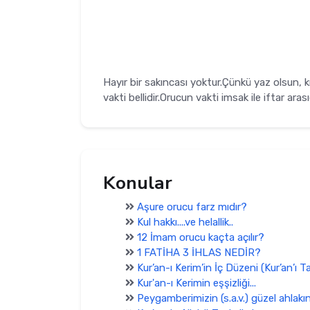
Hayır bir sakıncası yoktur.Çünkü yaz olsun,
vakti bellidir.Orucun vakti imsak ile iftar arası
Konular
Aşure orucu farz mıdır?
Kul hakkı....ve helallik..
12 İmam orucu kaçta açılır?
1 FATİHA 3 İHLAS NEDİR?
Kur’an-ı Kerim’in İç Düzeni (Kur’an’ı 
Kur'an-ı Kerimin eşşizliği...
Peygamberimizin (s.a.v.) güzel ahlakına 