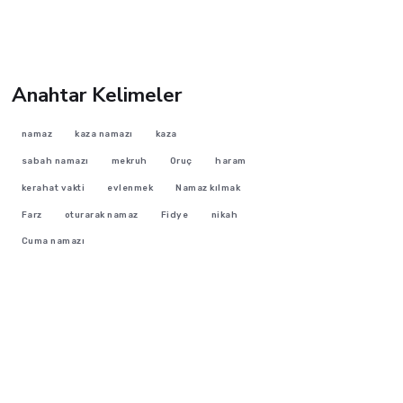
Anahtar Kelimeler
namaz
kaza namazı
kaza
sabah namazı
mekruh
Oruç
haram
kerahat vakti
evlenmek
Namaz kılmak
Farz
oturarak namaz
Fidye
nikah
Cuma namazı