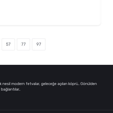
57
77
97
k nesil modern fetvalar, geleceğe açılan köprü.. Gönülden
bağlantılar..