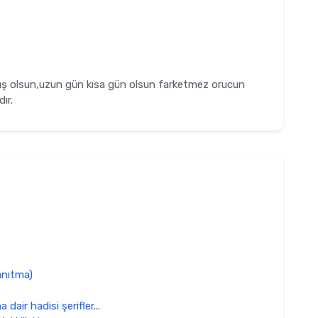
 kış olsun,uzun gün kısa gün olsun farketmez orucun
dır.
Tanıtma)
dair hadisi şerifler...