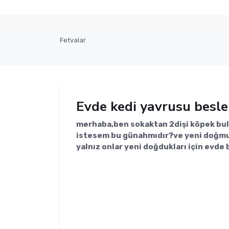
Fetvalar
Evde kedi yavrusu besle
merhaba,ben sokaktan 2dişi köpek buld
istesem bu günahmıdır?ve yeni doğmu
yalnız onlar yeni doğdukları için evde