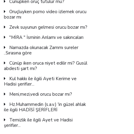
Cünüpken oruç tutulur mu?
Oruçluyken porno video izlemek orucu
bozar mı
Zevk suyunun gelmesi orucu bozar mı?
"MİRA " İsminin Anlamı ve sakıncaları
Namazda okunacak Zammı sureler
..Sırasına göre
Cünüp iken oruca niyet edilir mi? Gusül
abdesti şart mı?
Kul hakkı ile ilgili Ayeti Kerime ve
Hadisi şerifler...
Meni,mezi,vedi orucu bozar mı?
Hz.Muhammedin (s.a.v.) 'in güzel ahlak
ile ilgili HADİSİ ŞERİFLERİ
Temizlik ile ilgili Ayet ve Hadisi
şerifler...