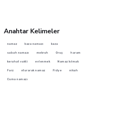
Anahtar Kelimeler
namaz
kaza namazı
kaza
sabah namazı
mekruh
Oruç
haram
kerahat vakti
evlenmek
Namaz kılmak
Farz
oturarak namaz
Fidye
nikah
Cuma namazı