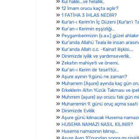
Kul hakkı....ve helallik..
12 İmam orucu kaçta açılır?
1 FATİHA 3 İHLAS NEDİR?
Kur’an-ı Kerim’in İç Düzeni (Kur’an’ı 
Kur'an-ı Kerimin eşşizliği...
Peygamberimizin (s.a.v.) güzel ahlakına 
Kur'anda Allahü Teala ile insan arasındak
Kur'anda Allah c.c. -Kainat ilişkisi....
Dinimizde iyilik ve yardımseverlik..
Zekatın mahiyeti ve önemi..
Kur'an-ı Kerim de tesettür...
Aşure ayının 9.günü ne zaman?
Muharrem (Aşure) ayında kaç gün oru
Erkeklerin Altın Yüzük Takması ve ipek
Muhrrem (aşure) ayı orucu tek gün m
Muharremin 9. günü oruç açma saati
Dinimizde Evlilik
Aşure günü kılınacak Husema namazı 
HUSEMA NAMAZI NASIL KILINIR?
Husema namazının kılınışı...
Aşure Ayın 10'nundan sonra mı pişiril