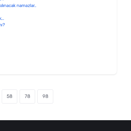
ılınacak namazlar..
...
mı?
58
78
98