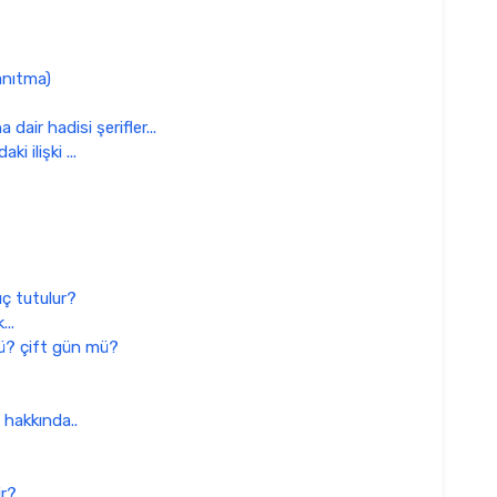
Tanıtma)
dair hadisi şerifler...
i ilişki ...
ç tutulur?
...
ü? çift gün mü?
hakkında..
ir?