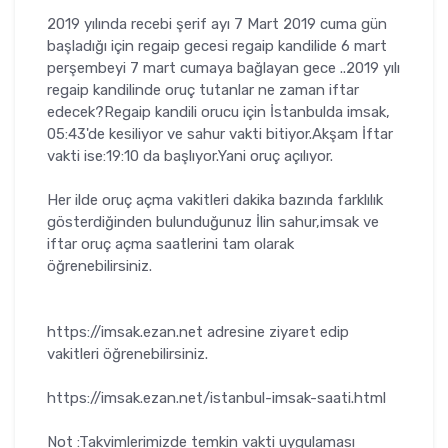
2019 yılında recebi şerif ayı 7 Mart 2019 cuma gün
başladığı için regaip gecesi regaip kandilide 6 mart
perşembeyi 7 mart cumaya bağlayan gece ..2019 yılı
regaip kandilinde oruç tutanlar ne zaman iftar
edecek?Regaip kandili orucu için İstanbulda imsak,
05:43'de kesiliyor ve sahur vakti bitiyor.Akşam İftar
vakti ise:19:10 da başlıyor.Yani oruç açılıyor.
Her ilde oruç açma vakitleri dakika bazında farklılık
gösterdiğinden bulunduğunuz İlin sahur,imsak ve
iftar oruç açma saatlerini tam olarak
öğrenebilirsiniz.
https://imsak.ezan.net adresine ziyaret edip
vakitleri öğrenebilirsiniz.
https://imsak.ezan.net/istanbul-imsak-saati.html
Not :Takvimlerimizde temkin vakti uygulaması