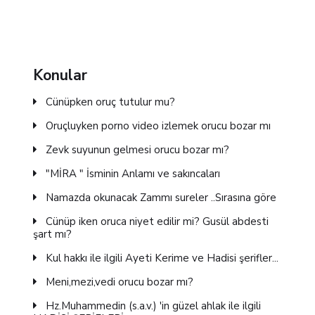
Konular
Cünüpken oruç tutulur mu?
Oruçluyken porno video izlemek orucu bozar mı
Zevk suyunun gelmesi orucu bozar mı?
"MİRA " İsminin Anlamı ve sakıncaları
Namazda okunacak Zammı sureler ..Sırasına göre
Cünüp iken oruca niyet edilir mi? Gusül abdesti
şart mı?
Kul hakkı ile ilgili Ayeti Kerime ve Hadisi şerifler...
Meni,mezi,vedi orucu bozar mı?
Hz.Muhammedin (s.a.v.) 'in güzel ahlak ile ilgili