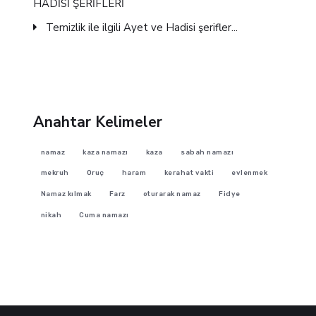
HADİSİ ŞERİFLERİ
Temizlik ile ilgili Ayet ve Hadisi şerifler...
Anahtar Kelimeler
namaz
kaza namazı
kaza
sabah namazı
mekruh
Oruç
haram
kerahat vakti
evlenmek
Namaz kılmak
Farz
oturarak namaz
Fidye
nikah
Cuma namazı