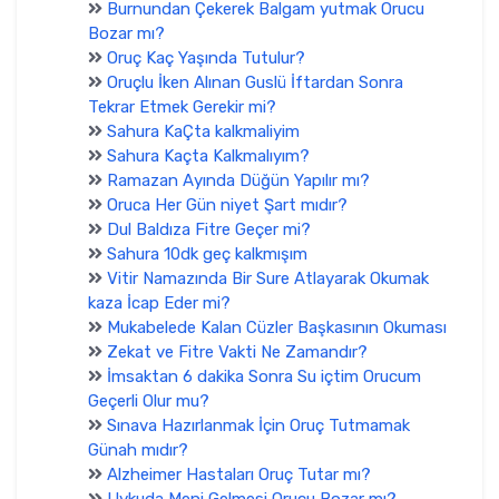
Burnundan Çekerek Balgam yutmak Orucu
Bozar mı?
Oruç Kaç Yaşında Tutulur?
Oruçlu İken Alınan Guslü İftardan Sonra
Tekrar Etmek Gerekir mi?
Sahura KaÇta kalkmaliyim
Sahura Kaçta Kalkmalıyım?
Ramazan Ayında Düğün Yapılır mı?
Oruca Her Gün niyet Şart mıdır?
Dul Baldıza Fitre Geçer mi?
Sahura 10dk geç kalkmışım
Vitir Namazında Bir Sure Atlayarak Okumak
kaza İcap Eder mi?
Mukabelede Kalan Cüzler Başkasının Okuması
Zekat ve Fitre Vakti Ne Zamandır?
İmsaktan 6 dakika Sonra Su içtim Orucum
Geçerli Olur mu?
Sınava Hazırlanmak İçin Oruç Tutmamak
Günah mıdır?
Alzheimer Hastaları Oruç Tutar mı?
Uykuda Meni Gelmesi Orucu Bozar mı?