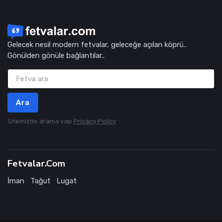
Gelecek nesil modern fetvalar, geleceğe açılan köprü..
Gönülden gönüle bağlantılar..
Ara
Sitemizde arama yap
Privacy Policy
Fetvalar.Com
İman
Tağut
Lugat