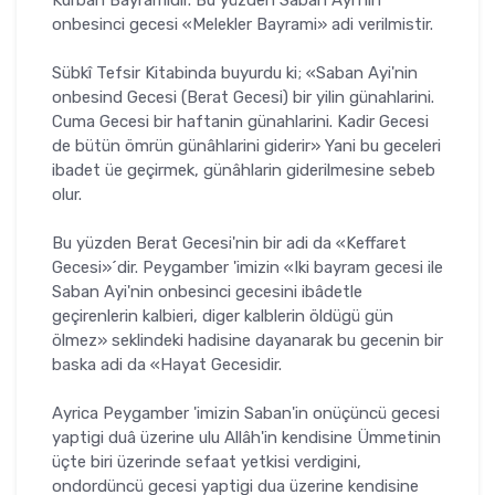
onbesinci gecesi «Melekler Bayrami» adi verilmistir.
Sübkî Tefsir Kitabinda buyurdu ki; «Saban Ayi'nin
onbesind Gecesi (Berat Gecesi) bir yilin günahlarini.
Cuma Gecesi bir haftanin günahlarini. Kadir Gecesi
de bütün ömrün günâhlarini giderir» Yani bu geceleri
ibadet üe geçirmek, günâhlarin giderilmesine sebeb
olur.
Bu yüzden Berat Gecesi'nin bir adi da «Keffaret
Gecesi»´dir. Peygamber 'imizin «Iki bayram gecesi ile
Saban Ayi'nin onbesinci gecesini ibâdetle
geçirenlerin kalbieri, diger kalblerin öldügü gün
ölmez» seklindeki hadisine dayanarak bu gecenin bir
baska adi da «Hayat Gecesidir.
Ayrica Peygamber 'imizin Saban'in onüçüncü gecesi
yaptigi duâ üzerine ulu Allâh'in kendisine Ümmetinin
üçte biri üzerinde sefaat yetkisi verdigini,
ondordüncü gecesi yaptigi dua üzerine kendisine