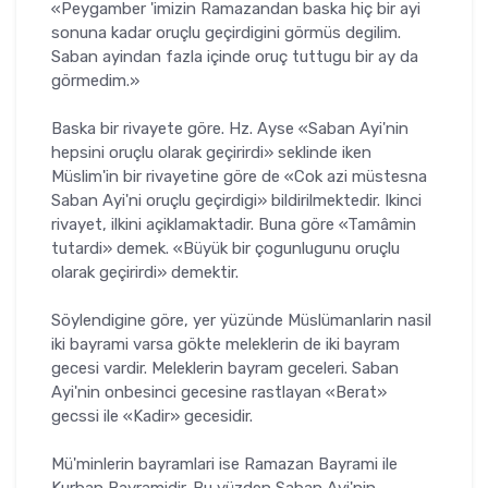
«Peygamber 'imizin Ramazandan baska hiç bir ayi
sonuna kadar oruçlu geçirdigini görmüs degilim.
Saban ayindan fazla içinde oruç tuttugu bir ay da
görmedim.»
Baska bir rivayete göre. Hz. Ayse «Saban Ayi'nin
hepsini oruçlu olarak geçirirdi» seklinde iken
Müslim'in bir rivayetine göre de «Cok azi müstesna
Saban Ayi'ni oruçlu geçirdigi» bildirilmektedir. Ikinci
rivayet, ilkini açiklamaktadir. Buna göre «Tamâmin
tutardi» demek. «Büyük bir çogunlugunu oruçlu
olarak geçirirdi» demektir.
Söylendigine göre, yer yüzünde Müslümanlarin nasil
iki bayrami varsa gökte meleklerin de iki bayram
gecesi vardir. Meleklerin bayram geceleri. Saban
Ayi'nin onbesinci gecesine rastlayan «Berat»
gecssi ile «Kadir» gecesidir.
Mü'minlerin bayramlari ise Ramazan Bayrami ile
Kurban Bayramidir. Bu yüzden Saban Ayi'nin