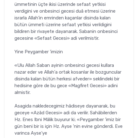
ümmetinin üçte ikisi üzerinde sefaat yetkisi
verdigini ve onbesinci gecesi duâ etmesi üzerine
israrla Allah'in emrinden kaçanlar disinda kalan
bütün ümmeti üzerine sefaat yetkisi verildigini
bildiren bir rivayete dayanarak. Sabanin onbesinci
gecesine «Sefaat Gecesi» adi verilmistir.
Yine Peygamber 'imizin
«Ulu Allah Saban ayinin onbesinci gecesi kullara
nazar eder ve Allah'a ortak kosanlar ile bozguncular
disinda kalan bütün herkesi afveder» seklindeki bir
hedisine göre de bu gece «Magfiret Gecesi» adini
almistir.
Asagida nakledecegimiz hâdiseye dayanarak, bu
geceye «Azâd Gecesi» adi da verilir. Sahâbilerden
Hz. Enes Ibni Mâlik buyurur ki; «Peygamber 'imiz bir
gün beni bir is için Hz. Ayse 'nin evine gönderdi. Eve
varinca Ayse'ye