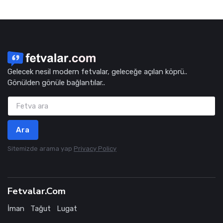
Gelecek nesil modern fetvalar, geleceğe açılan köprü..
Gönülden gönüle bağlantılar..
Ara
Sitemizde arama yap
Privacy Policy
Fetvalar.Com
İman
Tağut
Lugat