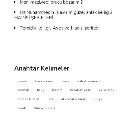
Meni,mezi,vedi orucu bozar mı?
Hz.Muhammedin (s.a.v.) 'in güzel ahlak ile ilgili
HADİSİ ŞERİFLERİ
Temizlik ile ilgili Ayet ve Hadisi şerifler...
Anahtar Kelimeler
namaz
kaza namazı
kaza
sabah namazı
mekruh
Oruç
haram
kerahat vakti
evlenmek
Namaz kılmak
Farz
oturarak namaz
Fidye
nikah
Cuma namazı