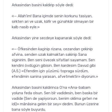
Arkasindan basini kaldirip söyle dedi:
«— Allah'im! Bana içimde senin korkunu tasiyan,
sirkten ari ve uzak, kâfir ve günahkâr olmayan bir
kalb nasib eyle.»
Arkasindan yine secdeye kapanarak söyle dedi:
«— Öfkesinden kaçinip rizana, cezandan çekinip
afvina, senden uzak kalmaktan sakinip Sana
siginirim. Ben seni övecek sifatlari sayamam. Sen
kendini övdügün gibisin. Ben kardesim Davud gibi
(A.S.) «Efendim için yüzümü topraga sürdüm,
efendimin sanina yarasan, afvetmektir» diyorum.»
Arkasindan basini kaldirinca O'na «Ana-babam
yoluna feda olsun. Sen bîr vadidesin, ben baska bir
vadide (Sen de yapiyorsun, benim oklima geten ne
idi)» mânâsina gelen bir sey» dedim. Bunun üzerine
bana söyle buyurdu.