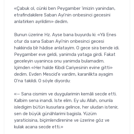
«Çabuk ol, cünki ben Peygamber 'imizin yanindan,
etrafindakilere Saban Ayi'nin onbesinci gecesini
anlatirken ayrildim» dedim.
Bunun üzerine Hz. Ayse bana buyurdu ki: «Yâ Enes
otur da sana Saban Ayi'nin onbesinci gecesi
hakkinda bîr hâdise anlatayim. O gece sira bende idi.
Peygamber eve geldi, yanimda yataga girdi. Fakat
geceleyin uyaninca onu yanimda bulamadim.
Içimden «Her halde Kibdi Cariyesinin evine gitti»
dedim. Evden Mescid'e vardim, karanlikta ayagim
O'na takildi. O söyle diyordu:
«— Sana cismim ve duygularimin kemâli secde etti.
Kalbim sena inandi. Iste elim. Ey ulu Allah, onunla
isledigim bütün kusurlara gelince, her uludan istenir,
sen de büyük günâhlarimi bagisla. Yüzüm
yaraticisina, biçimlendirenine ve üzerine göz ve
kulak acana secde etti.»