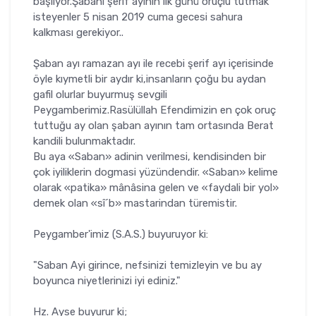
başlıyor.Şabanı şerif ayının ilk günü oruçlu tutmak
isteyenler 5 nisan 2019 cuma gecesi sahura
kalkması gerekiyor..
Şaban ayı ramazan ayı ile recebi şerif ayı içerisinde
öyle kıymetli bir aydır ki,insanların çoğu bu aydan
gafil olurlar buyurmuş sevgili
Peygamberimiz.Rasülüllah Efendimizin en çok oruç
tuttuğu ay olan şaban ayının tam ortasında Berat
kandili bulunmaktadır.
Bu aya «Saban» adinin verilmesi, kendisinden bir
çok iyiliklerin dogmasi yüzündendir. «Saban» kelime
olarak «patika» mânâsina gelen ve «faydali bir yol»
demek olan «sî´b» mastarindan türemistir.
Peygamber'imiz (S.A.S.) buyuruyor ki:
"Saban Ayi girince, nefsinizi temizleyin ve bu ay
boyunca niyetlerinizi iyi ediniz."
Hz. Ayse buyurur ki;