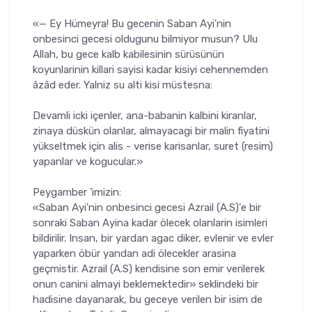
«— Ey Hümeyra! Bu gecenin Saban Ayi'nin
onbesinci gecesi oldugunu bilmiyor musun? Ulu
Allah, bu gece kalb kabilesinin sürüsünün
koyunlarinin killari sayisi kadar kisiyi cehennemden
âzâd eder. Yalniz su alti kisi müstesna:
Devamli icki içenler, ana-babanin kalbini kiranlar,
zinaya düskün olanlar, almayacagi bir malin fiyatini
yükseltmek için alis - verise karisanlar, suret (resim)
yapanlar ve kogucular.»
Peygamber 'imizin:
«Saban Ayi'nin onbesinci gecesi Azrail (A.S)'e bir
sonraki Saban Ayina kadar ölecek olanlarin isimleri
bildirilir. Insan, bir yardan agac diker, evlenir ve evler
yaparken öbür yandan adi ölecekler arasina
geçmistir. Azrail (A.S) kendisine son emir verilerek
onun canini almayi beklemektedir» seklindeki bir
hadisine dayanarak, bu geceye verilen bir isim de