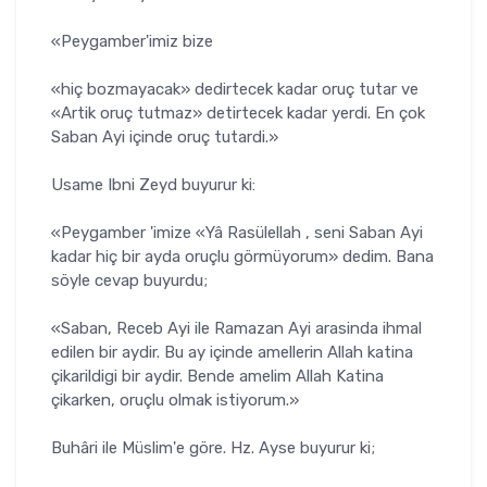
«Peygamber'imiz bize
«hiç bozmayacak» dedirtecek kadar oruç tutar ve
«Artik oruç tutmaz» detirtecek kadar yerdi. En çok
Saban Ayi içinde oruç tutardi.»
Usame Ibni Zeyd buyurur ki:
«Peygamber 'imize «Yâ Rasülellah , seni Saban Ayi
kadar hiç bir ayda oruçlu görmüyorum» dedim. Bana
söyle cevap buyurdu;
«Saban, Receb Ayi ile Ramazan Ayi arasinda ihmal
edilen bir aydir. Bu ay içinde amellerin Allah katina
çikarildigi bir aydir. Bende amelim Allah Katina
çikarken, oruçlu olmak istiyorum.»
Buhâri ile Müslim'e göre. Hz. Ayse buyurur ki;