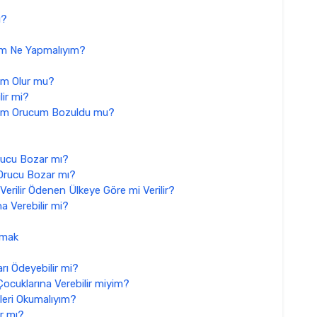
ı?
m Ne Yapmalıyım?
am Olur mu?
lir mi?
tum Orucum Bozuldu mu?
rucu Bozar mı?
Orucu Bozar mı?
erilir Ödenen Ülkeye Göre mi Verilir?
 Verebilir mi?
Lmak
ı Ödeyebilir mi?
ocuklarına Verebilir miyim?
leri Okumalıyım?
r mı?