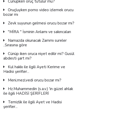
Cünüpken oruç tutulur mu?
Oruçluyken porno video izlemek orucu
bozar mı
Zevk suyunun gelmesi orucu bozar mı?
"MİRA " İsminin Anlamı ve sakıncaları
Namazda okunacak Zammı sureler
..Sırasına göre
Cünüp iken oruca niyet edilir mi? Gusül
abdesti şart mı?
Kul hakkı ile ilgili Ayeti Kerime ve
Hadisi şerifler...
Meni,mezi,vedi orucu bozar mı?
Hz.Muhammedin (s.a.v.) 'in güzel ahlak
ile ilgili HADİSİ ŞERİFLERİ
Temizlik ile ilgili Ayet ve Hadisi
şerifler...