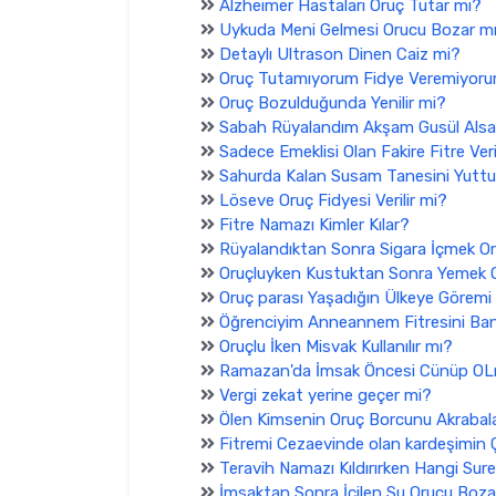
Alzheimer Hastaları Oruç Tutar mı?
Uykuda Meni Gelmesi Orucu Bozar m
Detaylı Ultrason Dinen Caiz mi?
Oruç Tutamıyorum Fidye Veremiyoru
Oruç Bozulduğunda Yenilir mi?
Sabah Rüyalandım Akşam Gusül Als
Sadece Emeklisi Olan Fakire Fitre Veri
Sahurda Kalan Susam Tanesini Yut
Löseve Oruç Fidyesi Verilir mi?
Fitre Namazı Kimler Kılar?
Rüyalandıktan Sonra Sigara İçmek O
Oruçluyken Kustuktan Sonra Yemek 
Oruç parası Yaşadığın Ülkeye Göremi V
Öğrenciyim Anneannem Fitresini Bana
Oruçlu İken Misvak Kullanılır mı?
Ramazan'da İmsak Öncesi Cünüp O
Vergi zekat yerine geçer mi?
Ölen Kimsenin Oruç Borcunu Akrabalar
Fitremi Cezaevinde olan kardeşimin Ç
Teravih Namazı Kıldırırken Hangi Sure
İmsaktan Sonra İçilen Su Orucu Boza