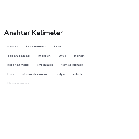
Anahtar Kelimeler
namaz
kaza namazı
kaza
sabah namazı
mekruh
Oruç
haram
kerahat vakti
evlenmek
Namaz kılmak
Farz
oturarak namaz
Fidye
nikah
Cuma namazı