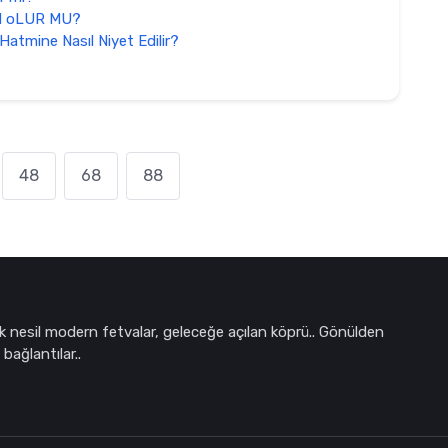
M oLUR MU?
atmine Nasıl Niyet Edilir?
48
68
88
k nesil modern fetvalar, geleceğe açılan köprü.. Gönülden
bağlantılar..