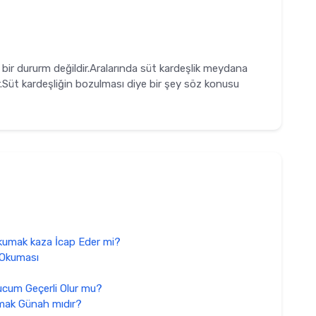
 bir dururm değildir.Aralarında süt kardeşlik meydana
r.Süt kardeşliğin bozulması diye bir şey söz konusu
Okumak kaza İcap Eder mi?
 Okuması
ucum Geçerli Olur mu?
mak Günah mıdır?