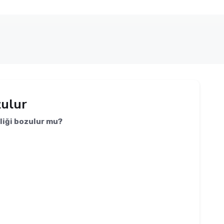
zulur
liği bozulur mu?