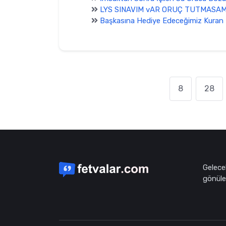
LYS SINAVIM vAR ORUÇ TUTMASA
Başkasına Hediye Edeceğimiz Kuran H
8
28
Gelece
gönüle 