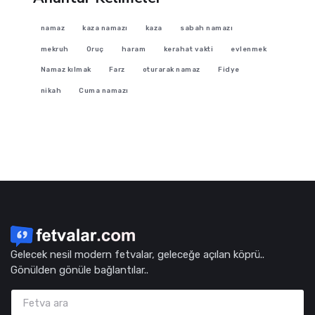
namaz
kaza namazı
kaza
sabah namazı
mekruh
Oruç
haram
kerahat vakti
evlenmek
Namaz kılmak
Farz
oturarak namaz
Fidye
nikah
Cuma namazı
Gelecek nesil modern fetvalar, geleceğe açılan köprü..
Gönülden gönüle bağlantılar..