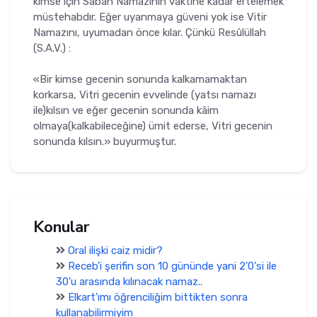
kimse için Sa­bah Namazının vaktine kadar ertelemek
müstehabdır. Eğer uyanmaya güveni yok ise Vitir
Namazını, uyumadan önce kılar. Çünkü Resûlüllah
(S.A.V.) :
«Bir kimse gecenin sonunda kalkamamaktan
korkarsa, Vitri gece­nin evvelinde (yatsı namazı
ile)kılsın ve eğer gecenin sonunda kâim
olmaya(kalkabileceğine) ümit eder­se, Vitri gecenin
sonunda kılsın.» buyurmuştur.
Konular
Oral ilişki caiz midir?
Receb'i şerifin son 10 gününde yani 2'0'si ile
30'u arasında kılınacak namaz..
Elkart'ımı öğrenciliğim bittikten sonra
kullanabilirmiyim