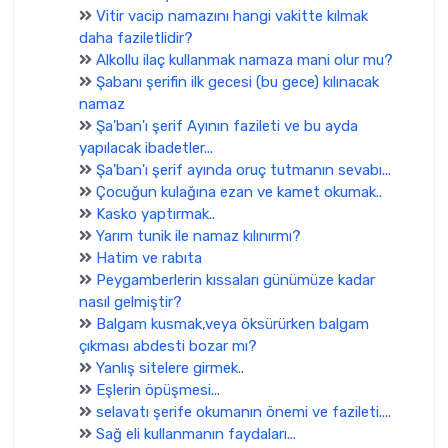
Vitir vacip namazını hangi vakitte kılmak
daha faziletlidir?
Alkollu ilaç kullanmak namaza mani olur mu?
Şabanı şerifin ilk gecesi (bu gece) kılınacak
namaz
Şa'ban'ı şerif Ayının fazileti ve bu ayda
yapılacak ibadetler...
Şa'ban'ı şerif ayında oruç tutmanın sevabı...
Çocuğun kulağına ezan ve kamet okumak..
Kasko yaptırmak..
Yarım tunik ile namaz kılınırmı?
Hatim ve rabıta
Peygamberlerin kıssaları günümüze kadar
nasıl gelmiştir?
Balgam kusmak,veya öksürürken balgam
çıkması abdesti bozar mı?
Yanlış sitelere girmek..
Eşlerin öpüşmesi...
selavatı şerife okumanın önemi ve fazileti....
Sağ eli kullanmanın faydaları...