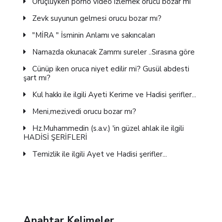
Oruçluyken porno video izlemek orucu bozar mı
Zevk suyunun gelmesi orucu bozar mı?
"MİRA " İsminin Anlamı ve sakıncaları
Namazda okunacak Zammı sureler ..Sırasına göre
Cünüp iken oruca niyet edilir mi? Gusül abdesti
şart mı?
Kul hakkı ile ilgili Ayeti Kerime ve Hadisi şerifler...
Meni,mezi,vedi orucu bozar mı?
Hz.Muhammedin (s.a.v.) 'in güzel ahlak ile ilgili
HADİSİ ŞERİFLERİ
Temizlik ile ilgili Ayet ve Hadisi şerifler...
Anahtar Kelimeler