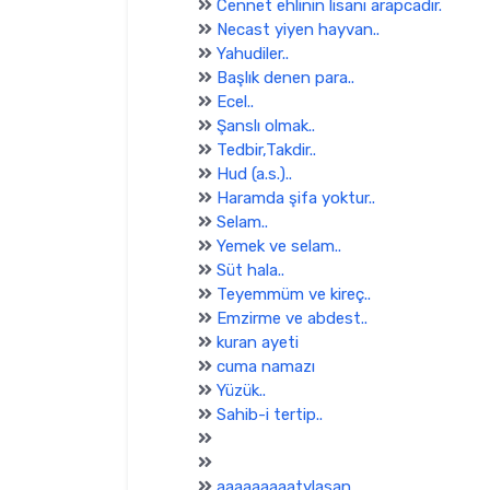
Cennet ehlinin lisanı arapcadır.
Necast yiyen hayvan..
Yahudiler..
Başlık denen para..
Ecel..
Şanslı olmak..
Tedbir,Takdir..
Hud (a.s.)..
Haramda şifa yoktur..
Selam..
Yemek ve selam..
Süt hala..
Teyemmüm ve kireç..
Emzirme ve abdest..
kuran ayeti
cuma namazı
Yüzük..
Sahib-i tertip..
aaaaaaaaatylasan