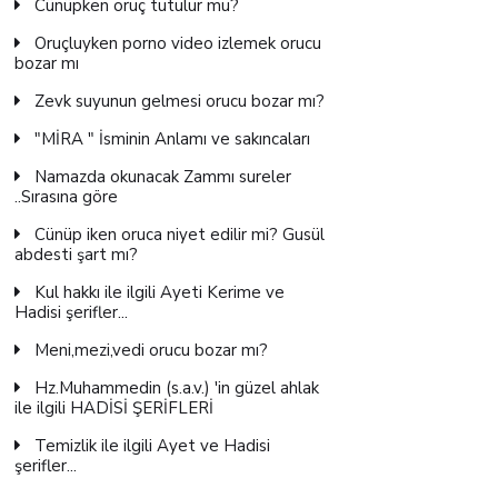
Cünüpken oruç tutulur mu?
Oruçluyken porno video izlemek orucu
bozar mı
Zevk suyunun gelmesi orucu bozar mı?
"MİRA " İsminin Anlamı ve sakıncaları
Namazda okunacak Zammı sureler
..Sırasına göre
Cünüp iken oruca niyet edilir mi? Gusül
abdesti şart mı?
Kul hakkı ile ilgili Ayeti Kerime ve
Hadisi şerifler...
Meni,mezi,vedi orucu bozar mı?
Hz.Muhammedin (s.a.v.) 'in güzel ahlak
ile ilgili HADİSİ ŞERİFLERİ
Temizlik ile ilgili Ayet ve Hadisi
şerifler...