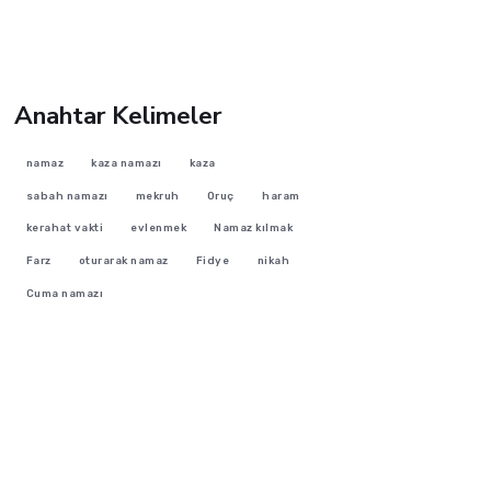
Anahtar Kelimeler
namaz
kaza namazı
kaza
sabah namazı
mekruh
Oruç
haram
kerahat vakti
evlenmek
Namaz kılmak
Farz
oturarak namaz
Fidye
nikah
Cuma namazı