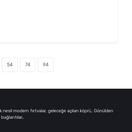
54
74
94
k nesil modern fetvalar, geleceğe açılan köprü.. Gönülden
bağlantılar..