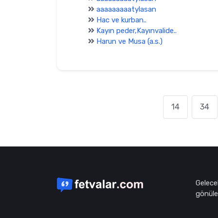
aaaaaaaaatylasan
Hac ve kurban..
Kayın peder,Kayınvalide..
Harun ve Musa (a.s.)
14
34
Gelece
gönüle 