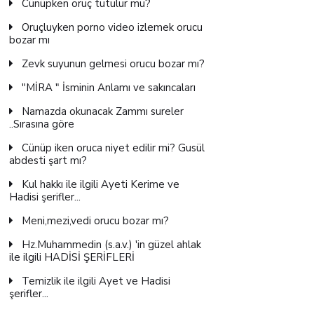
Cünüpken oruç tutulur mu?
Oruçluyken porno video izlemek orucu
bozar mı
Zevk suyunun gelmesi orucu bozar mı?
"MİRA " İsminin Anlamı ve sakıncaları
Namazda okunacak Zammı sureler
..Sırasına göre
Cünüp iken oruca niyet edilir mi? Gusül
abdesti şart mı?
Kul hakkı ile ilgili Ayeti Kerime ve
Hadisi şerifler...
Meni,mezi,vedi orucu bozar mı?
Hz.Muhammedin (s.a.v.) 'in güzel ahlak
ile ilgili HADİSİ ŞERİFLERİ
Temizlik ile ilgili Ayet ve Hadisi
şerifler...