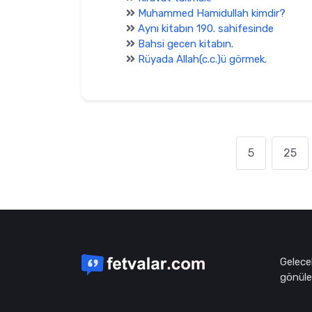
Muhammed Hamidullah kimdir?
Aynı kitabın 190. sahifesinde
Bahsi gecen kitabın.
Rüyada Allah(c.c.)ü görmek.
5
25
Gelece
gönüle 