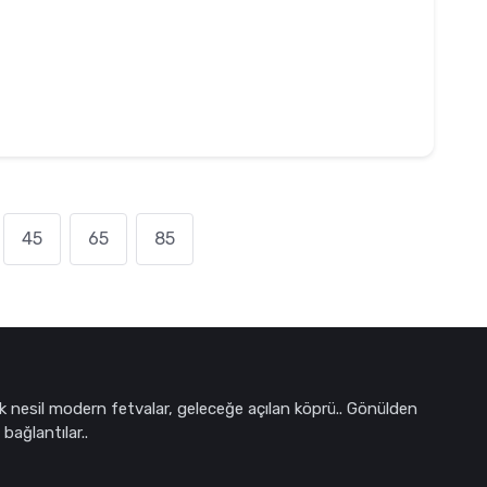
45
65
85
k nesil modern fetvalar, geleceğe açılan köprü.. Gönülden
bağlantılar..