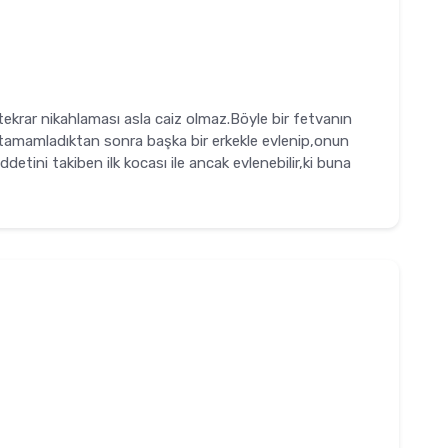
ekrar nikahlaması asla caiz olmaz.Böyle bir fetvanın
ni tamamladıktan sonra başka bir erkekle evlenip,onun
tini takiben ilk kocası ile ancak evlenebilir,ki buna