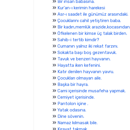
Bir insan babasına.
Kur'an-ı kerimin harekesi
Asr-ı saadet ile günümüz arasındaki.
Çocuklarını cahil yetiştiren baba.
Bir kadın,memlük arazide,kocasından
Öfkelenen bir kimse üç talak birden.
Sahib-i tertib kimdir?
Cumanın yalnız iki rekat farzını.
Sokakta başı boş gezentavuk.
Tavuk ve benzeri hayvanın.
Hayatta iken kefenini.
Katır denilen hayvanın yavru.
Çocukları olmayan aile.
Başka bir hayra.
Cami içerisinde musafeha yapmak.
Cemiyet içerisinde.
Pantolon içine .
Yatak odasına.
Dine sövenin.
Namaz kılmasak bile.
Kıravat takmak.