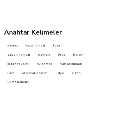
Anahtar Kelimeler
namaz
kaza namazı
kaza
sabah namazı
mekruh
Oruç
haram
kerahat vakti
evlenmek
Namaz kılmak
Farz
oturarak namaz
Fidye
nikah
Cuma namazı