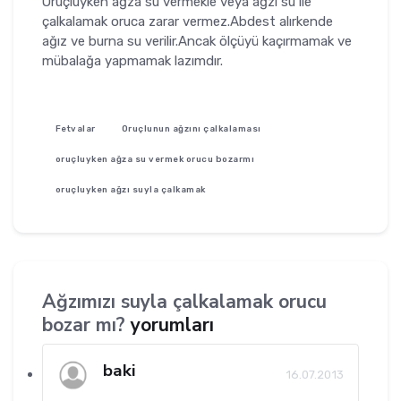
Oruçluyken ağza su vermekle veya ağzı su ile
çalkalamak oruca zarar vermez.Abdest alırkende
ağız ve burna su verilir.Ancak ölçüyü kaçırmamak ve
mübalağa yapmamak lazımdır.
Fetvalar
Oruçlunun ağzını çalkalaması
oruçluyken ağza su vermek orucu bozarmı
oruçluyken ağzı suyla çalkamak
Ağzımızı suyla çalkalamak orucu
bozar mı?
yorumları
baki
16.07.2013