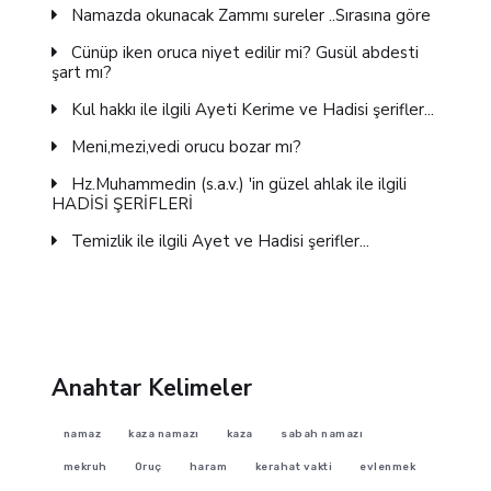
Namazda okunacak Zammı sureler ..Sırasına göre
Cünüp iken oruca niyet edilir mi? Gusül abdesti
şart mı?
Kul hakkı ile ilgili Ayeti Kerime ve Hadisi şerifler...
Meni,mezi,vedi orucu bozar mı?
Hz.Muhammedin (s.a.v.) 'in güzel ahlak ile ilgili
HADİSİ ŞERİFLERİ
Temizlik ile ilgili Ayet ve Hadisi şerifler...
Anahtar Kelimeler
namaz
kaza namazı
kaza
sabah namazı
mekruh
Oruç
haram
kerahat vakti
evlenmek