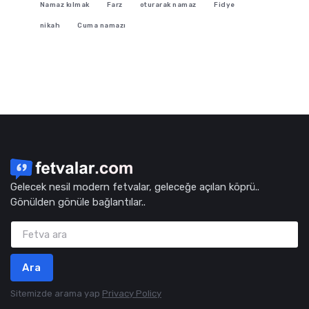
Namaz kılmak
Farz
oturarak namaz
Fidye
nikah
Cuma namazı
Gelecek nesil modern fetvalar, geleceğe açılan köprü..
Gönülden gönüle bağlantılar..
Ara
Sitemizde arama yap
Privacy Policy