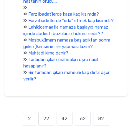
hastanın orucu....
Farz ibadet'lerde kaza kaç kısımdır?
Farz ibadetlerde "eda" etmek kaç kısımdır?
Lahik(cemaatle namaza başlayıp namaz
içinde abdesti bozulanın hükmü nedir??
Mesbuk(imam namaza başladıktan sonra
gelen )kimsenin ne yapması lazım?
Muktedi kime denir?
Tarladan çıkan mahsülün öşrü nasıl
hesaplanır?
Bir tarladan çıkan mahsule kaç defa öşür
verilir?
2
22
42
62
82