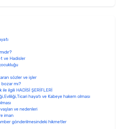
ayatı
mıdır?
et ve Hadisler
çocukluğu
aran sözler ve işler
ü bozar mı?
 ile ilgili HADİSİ ŞERİFLERİ
i,Evliliği,Ticari hayatı ve Kabeye hakem olması
olması
aşları ve nedenleri
re iman
amber gönderilmesindeki hikmetler