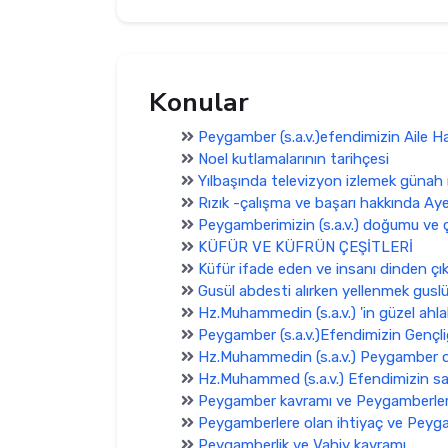
Konular
Peygamber (s.a.v.)efendimizin Aile H
Noel kutlamalarının tarihçesi
Yılbaşında televizyon izlemek günah 
Rızık -çalışma ve başarı hakkında Ay
Peygamberimizin (s.a.v.) doğumu ve 
KÜFÜR VE KÜFRÜN ÇEŞİTLERİ
Küfür ifade eden ve insanı dinden çık
Gusül abdesti alırken yellenmek gusl
Hz.Muhammedin (s.a.v.) 'in güzel ahlak
Peygamber (s.a.v.)Efendimizin Gençliğ
Hz.Muhammedin (s.a.v.) Peygamber 
Hz.Muhammed (s.a.v.) Efendimizin sav
Peygamber kavramı ve Peygamberle
Peygamberlere olan ihtiyaç ve Peyg
Peygamberlik ve Vahiy kavramı