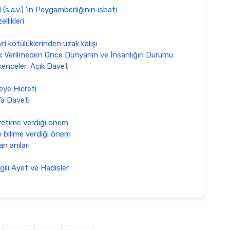
.a.v.) 'in Peygamberliğinin isbatı
likleri
ri kötülüklerinden uzak kalışı
 Verilmeden Önce Dünyanın ve İnsanlığın Durumu
şkenceler, Açık Davet
eye Hicreti
’a Daveti
ğretime verdiği önem
e bilime verdiği önem
an anıları
lgili Ayet ve Hadisler