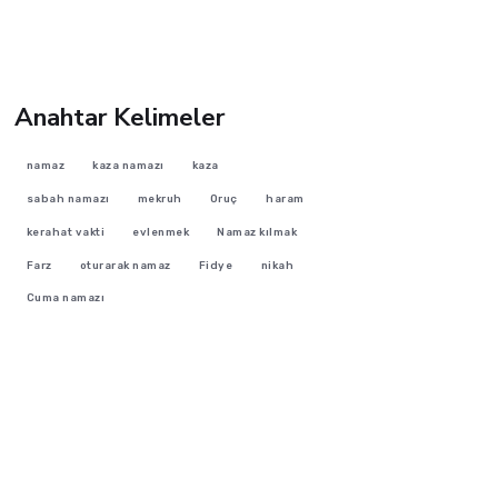
Anahtar Kelimeler
namaz
kaza namazı
kaza
sabah namazı
mekruh
Oruç
haram
kerahat vakti
evlenmek
Namaz kılmak
Farz
oturarak namaz
Fidye
nikah
Cuma namazı