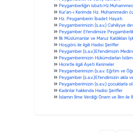
Peygamberliğin isbatı:Hz.Muhammed (s
Kur'an-ı Kerimde Hz. Muhammedin özel
Hz. Peygamberin İbadet Hayatı
Peygamberimizin (s.a.v.) Cahiliyye dev
Peygamber Efendimize Peygamberlik
İlk Müslümanlar ve Maruz Kaldıkları İ
Hoşgörü ile ilgili Hadisi Şerifler
Peygamber (s.a.v.)Efendimizin Medin
Peygamberimizin Hükümdarları İslâm
Hicretle ilgili Ayeti Kerimeler
Peygamberimizin (s.a.v. Eğitim ve Ö
Peygamber (s.a.v.)Efendimizin akla v
Peygamberimizin (s.a.v.) çocuklarla ol
Kadınlar hakkında Hadisi Şerifler
İslamın İlme Verdiği Önem ve İlim ile İ