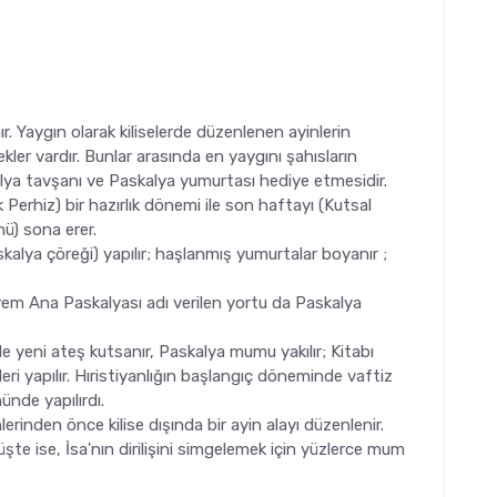
r. Yaygın olarak kiliselerde düzenlenen ayinlerin
kler vardır. Bunlar arasında en yaygını şahısların
kalya tavşanı ve Paskalya yumurtası hediye etmesidir.
Perhiz) bir hazırlık dönemi ile son haftayı (Kutsal
nü) sona erer.
kalya çöreği) yapılır; haşlanmış yumurtalar boyanır ;
yem Ana Paskalyası adı verilen yortu da Paskalya
de yeni ateş kutsanır, Paskalya mumu yakılır; Kitabı
ri yapılır. Hıristiyanlığın başlangıç döneminde vaftiz
ünde yapılırdı.
rinden önce kilise dışında bir ayin alayı düzenlenir.
üşte ise, İsa'nın dirilişini simgelemek için yüzlerce mum