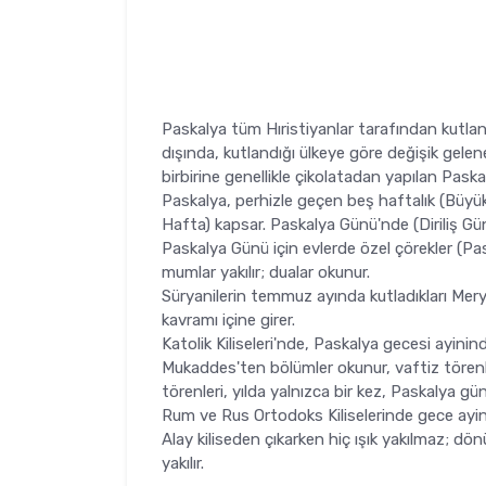
Paskalya tüm Hıristiyanlar tarafından kutlanı
dışında, kutlandığı ülkeye göre değişik gelene
birbirine genellikle çikolatadan yapılan Pas
Paskalya, perhizle geçen beş haftalık (Büyük 
Hafta) kapsar. Paskalya Günü'nde (Diriliş Gü
Paskalya Günü için evlerde özel çörekler (Pas
mumlar yakılır; dualar okunur.
Süryanilerin temmuz ayında kutladıkları Mer
kavramı içine girer.
Katolik Kiliseleri'nde, Paskalya gecesi ayinin
Mukaddes'ten bölümler okunur, vaftiz törenle
törenleri, yılda yalnızca bir kez, Paskalya gün
Rum ve Rus Ortodoks Kiliselerinde gece ayinle
Alay kiliseden çıkarken hiç ışık yakılmaz; dön
yakılır.