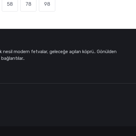
58
78
98
k nesil modern fetvalar, geleceğe açılan köprü.. Gönülden
bağlantılar..