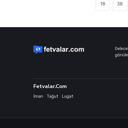
18
38
Gelece
gönüle 
Fetvalar.Com
İman
Tağut
Lugat