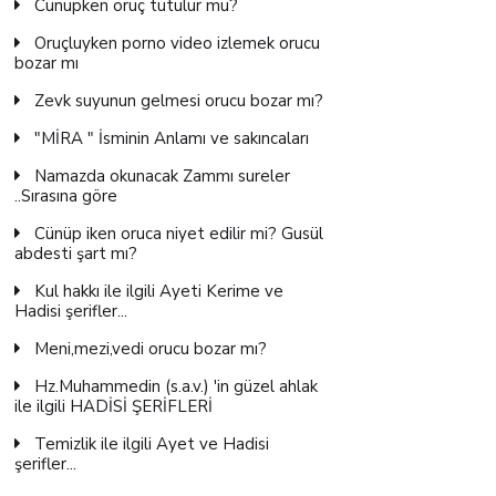
Cünüpken oruç tutulur mu?
Oruçluyken porno video izlemek orucu
bozar mı
Zevk suyunun gelmesi orucu bozar mı?
"MİRA " İsminin Anlamı ve sakıncaları
Namazda okunacak Zammı sureler
..Sırasına göre
Cünüp iken oruca niyet edilir mi? Gusül
abdesti şart mı?
Kul hakkı ile ilgili Ayeti Kerime ve
Hadisi şerifler...
Meni,mezi,vedi orucu bozar mı?
Hz.Muhammedin (s.a.v.) 'in güzel ahlak
ile ilgili HADİSİ ŞERİFLERİ
Temizlik ile ilgili Ayet ve Hadisi
şerifler...