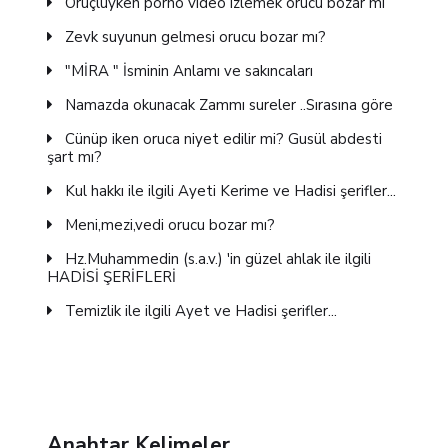
Oruçluyken porno video izlemek orucu bozar mı
Zevk suyunun gelmesi orucu bozar mı?
"MİRA " İsminin Anlamı ve sakıncaları
Namazda okunacak Zammı sureler ..Sırasına göre
Cünüp iken oruca niyet edilir mi? Gusül abdesti
şart mı?
Kul hakkı ile ilgili Ayeti Kerime ve Hadisi şerifler...
Meni,mezi,vedi orucu bozar mı?
Hz.Muhammedin (s.a.v.) 'in güzel ahlak ile ilgili
HADİSİ ŞERİFLERİ
Temizlik ile ilgili Ayet ve Hadisi şerifler...
Anahtar Kelimeler