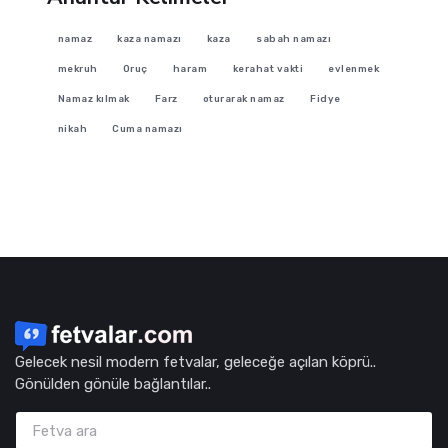
namaz
kaza namazı
kaza
sabah namazı
mekruh
Oruç
haram
kerahat vakti
evlenmek
Namaz kılmak
Farz
oturarak namaz
Fidye
nikah
Cuma namazı
Gelecek nesil modern fetvalar, geleceğe açılan köprü..
Gönülden gönüle bağlantılar..