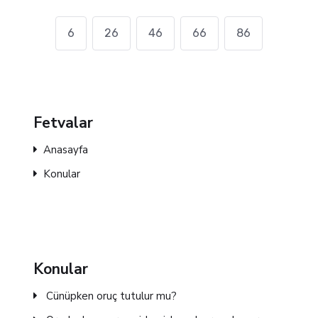
6
26
46
66
86
Fetvalar
Anasayfa
Konular
Konular
Cünüpken oruç tutulur mu?