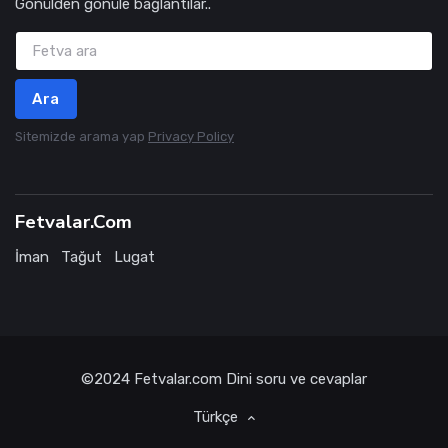
Gönülden gönüle bağlantılar..
Ara
Sitemizde arama yap
Privacy Policy
Fetvalar.Com
İman
Tağut
Lugat
©2024
Fetvalar.com
Dini soru ve cevaplar
Türkçe