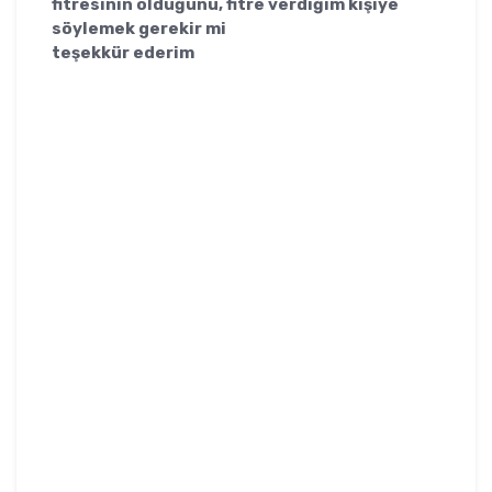
fitresinin olduğunu, fitre verdiğim kişiye
söylemek gerekir mi
teşekkür ederim