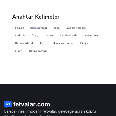
Anahtar Kelimeler
namaz
kaza namazı
kaza
sabah namazı
mekruh
Oruç
haram
kerahat vakti
evlenmek
Namaz kılmak
Farz
oturarak namaz
Fidye
nikah
Cuma namazı
Gelecek nesil modern fetvalar, geleceğe açılan köprü..