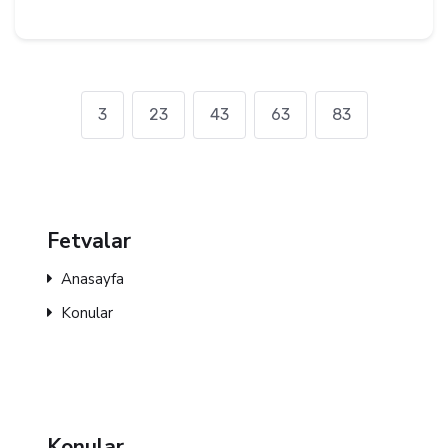
3
23
43
63
83
Fetvalar
Anasayfa
Konular
Konular