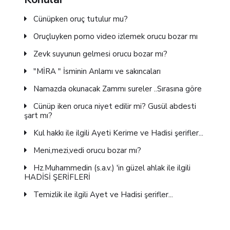
Cünüpken oruç tutulur mu?
Oruçluyken porno video izlemek orucu bozar mı
Zevk suyunun gelmesi orucu bozar mı?
"MİRA " İsminin Anlamı ve sakıncaları
Namazda okunacak Zammı sureler ..Sırasına göre
Cünüp iken oruca niyet edilir mi? Gusül abdesti
şart mı?
Kul hakkı ile ilgili Ayeti Kerime ve Hadisi şerifler...
Meni,mezi,vedi orucu bozar mı?
Hz.Muhammedin (s.a.v.) 'in güzel ahlak ile ilgili
HADİSİ ŞERİFLERİ
Temizlik ile ilgili Ayet ve Hadisi şerifler...