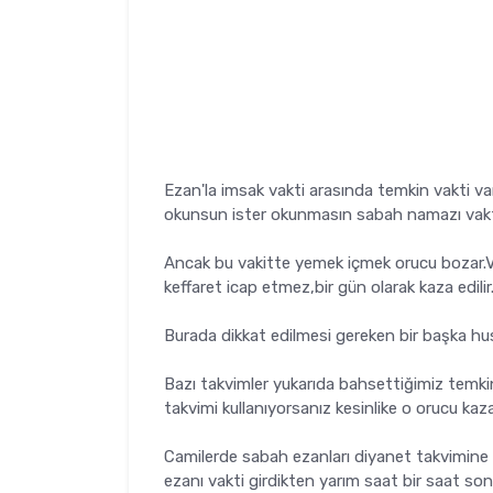
Ezan'la imsak vakti arasında temkin vakti var
okunsun ister okunmasın sabah namazı vakti g
Ancak bu vakitte yemek içmek orucu bozar.V
keffaret icap etmez,bir gün olarak kaza edilir
Burada dikkat edilmesi gereken bir başka hus
Bazı takvimler yukarıda bahsettiğimiz temk
takvimi kullanıyorsanız kesinlike o orucu kaz
Camilerde sabah ezanları diyanet takvimine
ezanı vakti girdikten yarım saat bir saat so