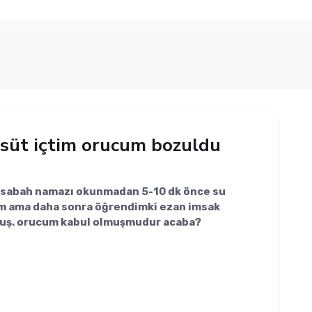
 süt içtim orucum bozuldu
e sabah namazı okunmadan 5-10 dk önce su
dim ama daha sonra öğrendimki ezan imsak
uş. orucum kabul olmuşmudur acaba?