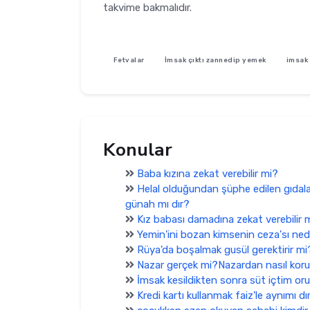
takvime bakmalıdır.
Fetvalar
İmsak çıktı zannedip yemek
imsak 
Konular
Baba kızına zekat verebilir mi?
Helal olduğundan şüphe edilen gıdala
günah mı dır?
Kız babası damadına zekat verebilir 
Yemin'ini bozan kimsenin ceza'sı ned
Rüya'da boşalmak gusül gerektirir mi
Nazar gerçek mi?Nazardan nasıl koru
İmsak kesildikten sonra süt içtim o
Kredi kartı kullanmak faiz'le aynımı dı