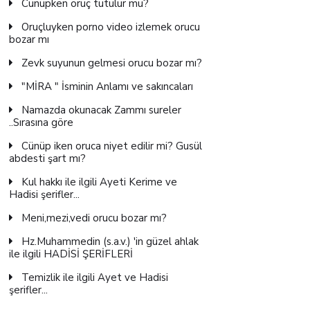
Cünüpken oruç tutulur mu?
Oruçluyken porno video izlemek orucu
bozar mı
Zevk suyunun gelmesi orucu bozar mı?
"MİRA " İsminin Anlamı ve sakıncaları
Namazda okunacak Zammı sureler
..Sırasına göre
Cünüp iken oruca niyet edilir mi? Gusül
abdesti şart mı?
Kul hakkı ile ilgili Ayeti Kerime ve
Hadisi şerifler...
Meni,mezi,vedi orucu bozar mı?
Hz.Muhammedin (s.a.v.) 'in güzel ahlak
ile ilgili HADİSİ ŞERİFLERİ
Temizlik ile ilgili Ayet ve Hadisi
şerifler...