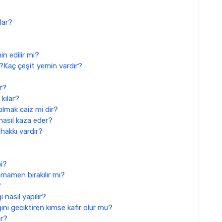
lar?
in edilir mi?
?Kaç çeşit yemin vardır?
r?
 kılar?
lmak caiz mi dir?
nasıl kaza eder?
hakkı vardır?
mi?
tamamen bırakılır mı?
?
 nasıl yapılır?
ni geciktiren kimse kafir olur mu?
ir?