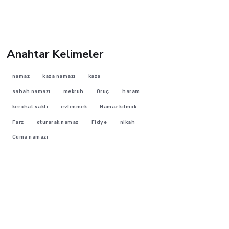
Anahtar Kelimeler
namaz
kaza namazı
kaza
sabah namazı
mekruh
Oruç
haram
kerahat vakti
evlenmek
Namaz kılmak
Farz
oturarak namaz
Fidye
nikah
Cuma namazı