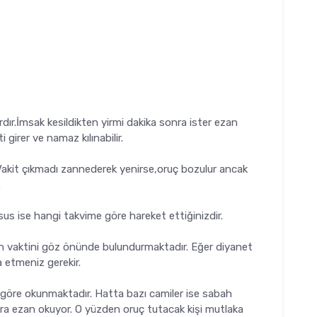
dır.İmsak kesildikten yirmi dakika sonra ister ezan
irer ve namaz kılınabilir.
akit çıkmadı zannederek yenirse,oruç bozulur ancak
.
us ise hangi takvime göre hareket ettiğinizdir.
in vaktini göz önünde bulundurmaktadır. Eğer diyanet
a etmeniz gerekir.
 göre okunmaktadır. Hatta bazı camiler ise sabah
nra ezan okuyor. O yüzden oruç tutacak kişi mutlaka