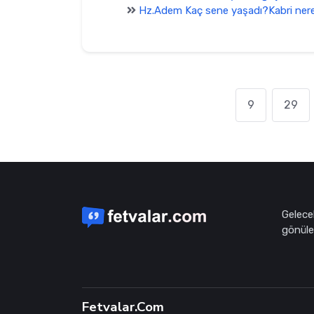
Hz.Adem Kaç sene yaşadı?Kabri nere
9
29
Gelece
gönüle 
Fetvalar.Com