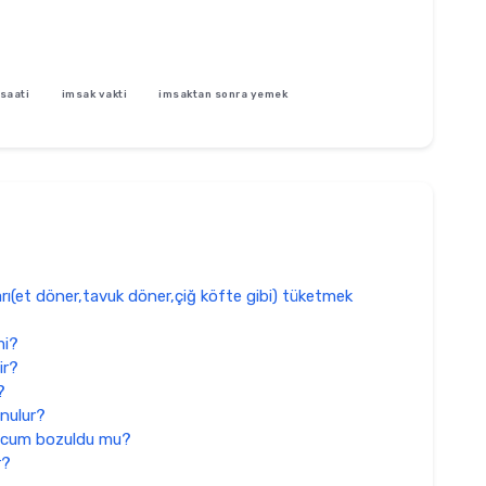
saati
imsak vakti
imsaktan sonra yemek
rı(et döner,tavuk döner,çiğ köfte gibi) tüketmek
mi?
ir?
?
nulur?
rucum bozuldu mu?
r?