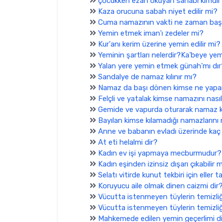
çocukken ezan okuyan sahabi kimdir
Kaza orucuna sabah niyet edilir mi?
Cuma namazının vakti ne zaman baş
Yemin etmek iman'ı zedeler mi?
Kur'anı kerim üzerine yemin edilir mi?
Yeminin şartları nelerdir?Ka'beye yem
Yalan yere yemin etmek günah'mı dır
Sandalye de namaz kılınır mı?
Namaz da başı dönen kimse ne yapa
Felçli ve yatalak kimse namazını nasıl
Gemide ve vapurda oturarak namaz kı
Bayılan kimse kılamadığı namazlarını 
Anne ve babanın evladı üzerinde kaç 
At eti helalmi dir?
Kadın ev işi yapmaya mecburmudur?
Kadın eşinden izinsiz dışarı çıkabilir 
Selatı vitirde kunut tekbiri için eller 
Koruyucu aile olmak dinen caizmi dir
Vücutta istenmeyen tüylerin temizliği
Vücutta istenmeyen tüylerin temizliği
Mahkemede edilen yemin geçerlimi d