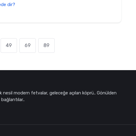
de dir?
49
69
89
k nesil modern fetvalar, geleceğe açılan köprü.. Gönülden
bağlantılar..