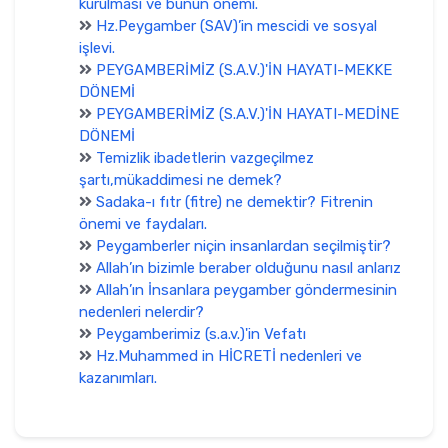
kurulması ve bunun önemi.
Hz.Peygamber (SAV)’in mescidi ve sosyal
işlevi.
PEYGAMBERİMİZ (S.A.V.)'İN HAYATI-MEKKE
DÖNEMİ
PEYGAMBERİMİZ (S.A.V.)'İN HAYATI-MEDİNE
DÖNEMİ
Temizlik ibadetlerin vazgeçilmez
şartı,mükaddimesi ne demek?
Sadaka-ı fıtr (fitre) ne demektir? Fitrenin
önemi ve faydaları.
Peygamberler niçin insanlardan seçilmiştir?
Allah’ın bizimle beraber olduğunu nasıl anlarız
Allah’ın İnsanlara peygamber göndermesinin
nedenleri nelerdir?
Peygamberimiz (s.a.v.)'in Vefatı
Hz.Muhammed in HİCRETİ nedenleri ve
kazanımları.