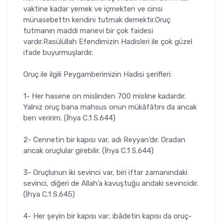
vaktine kadar yemek ve içmekten ve cinsi
münasebettn kendini tutmak demektir.Oruç
tutmanın maddi manevi bir çok faidesi
vardır.Rasülüllah Efendimizin Hadisleri ile çok güzel
ifade buyurmuşlardır.
Oruç ile ilgili Peygamberimizin Hadisi şerifleri:
1- Her hasene on mislinden 700 misline kadardır.
Yalnız oruç bana mahsus onun mükâfâtını da ancak
ben veririm. (İhya C.1 S.644)
2- Cennetin bir kapısı var, adı Reyyan’dır. Oradan
ancak oruçlular girebilir. (İhya C.1 S.644)
3- Oruçlunun iki sevinci var, biri iftar zamanındaki
sevinci, diğeri de Allah’a kavuştuğu andaki sevincidir.
(İhya C.1 S.645)
4- Her şeyin bir kapısı var; ibâdetin kapısı da oruç-