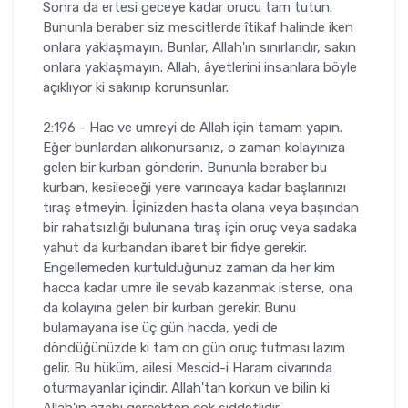
Sonra da ertesi geceye kadar orucu tam tutun.
Bununla beraber siz mescitlerde îtikaf halinde iken
onlara yaklaşmayın. Bunlar, Allah'ın sınırlarıdır, sakın
onlara yaklaşmayın. Allah, âyetlerini insanlara böyle
açıklıyor ki sakınıp korunsunlar.
2:196 - Hac ve umreyi de Allah için tamam yapın.
Eğer bunlardan alıkonursanız, o zaman kolayınıza
gelen bir kurban gönderin. Bununla beraber bu
kurban, kesileceği yere varıncaya kadar başlarınızı
tıraş etmeyin. İçinizden hasta olana veya başından
bir rahatsızlığı bulunana tıraş için oruç veya sadaka
yahut da kurbandan ibaret bir fidye gerekir.
Engellemeden kurtulduğunuz zaman da her kim
hacca kadar umre ile sevab kazanmak isterse, ona
da kolayına gelen bir kurban gerekir. Bunu
bulamayana ise üç gün hacda, yedi de
döndüğünüzde ki tam on gün oruç tutması lazım
gelir. Bu hüküm, ailesi Mescid-i Haram civarında
oturmayanlar içindir. Allah'tan korkun ve bilin ki
Allah'ın azabı gerçekten çok şiddetlidir.