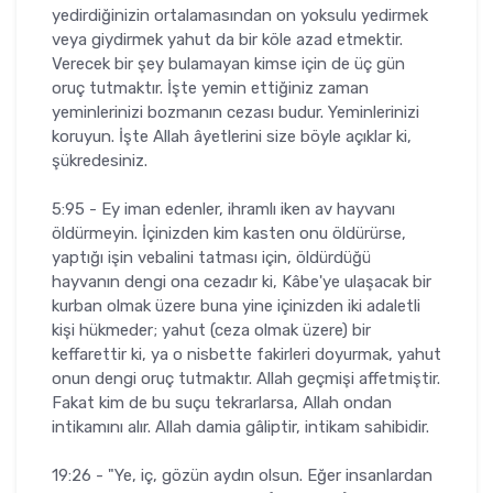
yedirdiğinizin ortalamasından on yoksulu yedirmek
veya giydirmek yahut da bir köle azad etmektir.
Verecek bir şey bulamayan kimse için de üç gün
oruç tutmaktır. İşte yemin ettiğiniz zaman
yeminlerinizi bozmanın cezası budur. Yeminlerinizi
koruyun. İşte Allah âyetlerini size böyle açıklar ki,
şükredesiniz.
5:95 - Ey iman edenler, ihramlı iken av hayvanı
öldürmeyin. İçinizden kim kasten onu öldürürse,
yaptığı işin vebalini tatması için, öldürdüğü
hayvanın dengi ona cezadır ki, Kâbe'ye ulaşacak bir
kurban olmak üzere buna yine içinizden iki adaletli
kişi hükmeder; yahut (ceza olmak üzere) bir
keffarettir ki, ya o nisbette fakirleri doyurmak, yahut
onun dengi oruç tutmaktır. Allah geçmişi affetmiştir.
Fakat kim de bu suçu tekrarlarsa, Allah ondan
intikamını alır. Allah damia gâliptir, intikam sahibidir.
19:26 - "Ye, iç, gözün aydın olsun. Eğer insanlardan