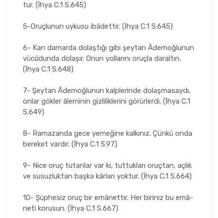
tur. (İhya C.1 S.645)
5-Oruçlunun uykusu ibâdettir. (İhya C.1 S.645)
6- Kan damarda dolaştığı gibi şeytan Âdemoğlunun
vücûdunda dolaşır. Onun yollarını oruçla daraltın.
(İhya C.1 S.648)
7- Şeytan Âdemoğlunun kalplerinde dolaşmasaydı,
onlar gökler âleminin gizliliklerini görürlerdi. (İhya C.1
S.649)
8- Ramazanda gece yemeğine kalkınız. Çünkü onda
bereket vardır. (İhya C.1 S.97)
9- Nice oruç tutanlar var ki, tuttukları oruçtan, açlık
ve susuzluktan başka kârları yoktur. (İhya C.1 S.664)
10- Şüphesiz oruç bir emânettir. Her biriniz bu emâ-
neti korusun. (İhya C.1 S.667)