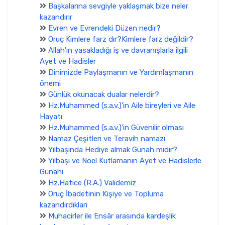
Başkalarına sevgiyle yaklaşmak bize neler
kazandırır
Evren ve Evrendeki Düzen nedir?
Oruç Kimlere farz dır?Kimlere farz değildir?
Allah'ın yasakladığı iş ve davranışlarla ilgili
Ayet ve Hadisler
Dinimizde Paylaşmanın ve Yardımlaşmanın
önemi
Günlük okunacak dualar nelerdir?
Hz.Muhammed (s.a.v.)'in Aile bireyleri ve Aile
Hayatı
Hz.Muhammed (s.a.v.)'in Güvenilir olması
Namaz Çeşitleri ve Teravih namazı
Yılbaşında Hediye almak Günah mıdır?
Yılbaşı ve Noel Kutlamanın Ayet ve Hadislerle
Günahı
Hz.Hatice (R.A.) Validemiz
Oruç İbadetinin Kişiye ve Topluma
kazandırdıkları
Muhacirler ile Ensâr arasında kardeşlik