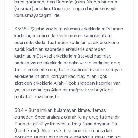
birini görürsen, ben Rahmân (olan Allah)a bir oruç
(susmak) adadım. Onun için bugün hiçbir kimseyle
konuşmayacağım" de.
33:35 - Şüphe yok ki müslüman erkeklerle müslüman
kadınlar, mümin erkeklerle mümin kadınlar, itaat
eden erkeklerle itaat eden kadınlar, sadık erkeklerle
sadık kadınlar, sabreden erkeklerle sabreden
kadınlar, mütevazi erkeklerle mütevazi kadınlar,
sadaka veren erkeklerle sadaka veren kadınlar, oruç
tutan erkeklerle oruç tutan kadınlar, ırzlarını koruyan
erkeklerle ırzlarını koruyan kadınlar, Allah'ı çok
zikreden erkeklerle Allah-'ı çok zikreden kadınlar var
ya, işte onlar için Allah bir mağfiret ve büyük bir
mükâfat hazırlamıştır.
58:4 - Buna imkan bulamayan kimse, temas
etmeden önce aralıksız olarak iki ay oruç tutmalıdır.
Buna da gücü yetmeyen, altmış fakiri doyurur. Bu
(hafifletme), Allah'a ve Resulüne inanmanızdan
dolayıdır. Bunlar Allah'ın hükümleridir. Kâfirler için acı