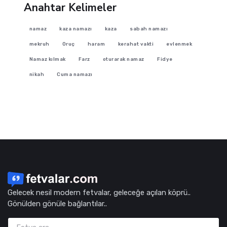
Anahtar Kelimeler
namaz
kaza namazı
kaza
sabah namazı
mekruh
Oruç
haram
kerahat vakti
evlenmek
Namaz kılmak
Farz
oturarak namaz
Fidye
nikah
Cuma namazı
Gelecek nesil modern fetvalar, geleceğe açılan köprü..
Gönülden gönüle bağlantılar..