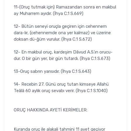
11-(Oruç tutmak için) Ramazandan sonra en makbul
ay Muharrem ayıdır. (İhya C.1 S.669)
12- Bütün seneyi oruçla geçiren için cehennem
dara-lır, (cehennemde ona yer kalmaz) ve üzerine
doksan dü-ğüm vurulur. (İhya C.1 S.672)
12- En makbul oruç, kardeşim Dâvud A.S.’ın orucu-
dur. O bir gün yer, bir gün tutardı. (İhya C.1 S.673)
13-Oruç sabrın yarısıdır. (İhya C.1 S.643)
14- Recebin 27. Günü oruç tutan kimseye Allahü
Teâlâ 60 aylık oruç sevabı verir. (İhya C.1 S.1040)
ORUÇ HAKKINDA AYETİ KERİMELER:
Kuranda oruç ile alakali tahmini 11 ayet geçiyor