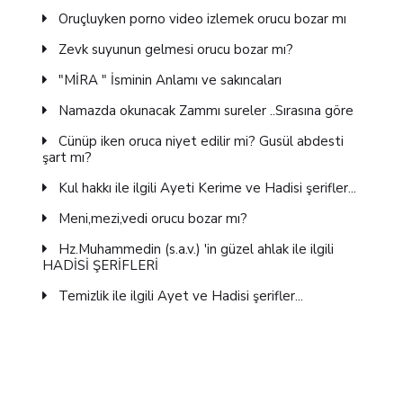
Oruçluyken porno video izlemek orucu bozar mı
Zevk suyunun gelmesi orucu bozar mı?
"MİRA " İsminin Anlamı ve sakıncaları
Namazda okunacak Zammı sureler ..Sırasına göre
Cünüp iken oruca niyet edilir mi? Gusül abdesti
şart mı?
Kul hakkı ile ilgili Ayeti Kerime ve Hadisi şerifler...
Meni,mezi,vedi orucu bozar mı?
Hz.Muhammedin (s.a.v.) 'in güzel ahlak ile ilgili
HADİSİ ŞERİFLERİ
Temizlik ile ilgili Ayet ve Hadisi şerifler...