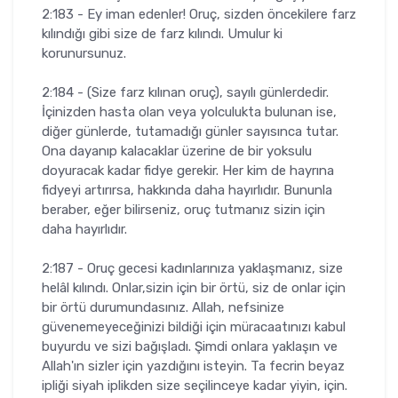
2:183 - Ey iman edenler! Oruç, sizden öncekilere farz
kılındığı gibi size de farz kılındı. Umulur ki
korunursunuz.
2:184 - (Size farz kılınan oruç), sayılı günlerdedir.
İçinizden hasta olan veya yolculukta bulunan ise,
diğer günlerde, tutamadığı günler sayısınca tutar.
Ona dayanıp kalacaklar üzerine de bir yoksulu
doyuracak kadar fidye gerekir. Her kim de hayrına
fidyeyi artırırsa, hakkında daha hayırlıdır. Bununla
beraber, eğer bilirseniz, oruç tutmanız sizin için
daha hayırlıdır.
2:187 - Oruç gecesi kadınlarınıza yaklaşmanız, size
helâl kılındı. Onlar,sizin için bir örtü, siz de onlar için
bir örtü durumundasınız. Allah, nefsinize
güvenemeyeceğinizi bildiği için müracaatınızı kabul
buyurdu ve sizi bağışladı. Şimdi onlara yaklaşın ve
Allah'ın sizler için yazdığını isteyin. Ta fecrin beyaz
ipliği siyah iplikden size seçilinceye kadar yiyin, için.