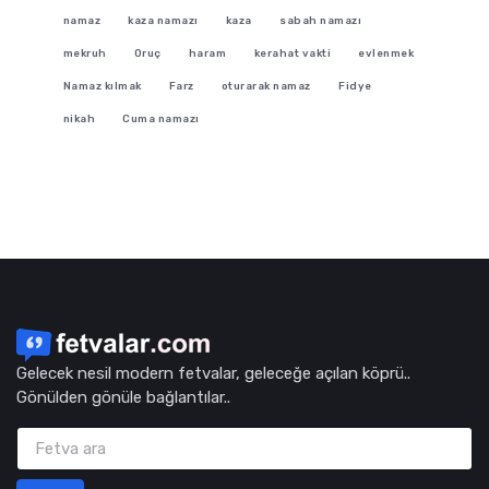
namaz
kaza namazı
kaza
sabah namazı
mekruh
Oruç
haram
kerahat vakti
evlenmek
Namaz kılmak
Farz
oturarak namaz
Fidye
nikah
Cuma namazı
Gelecek nesil modern fetvalar, geleceğe açılan köprü..
Gönülden gönüle bağlantılar..