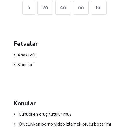
6
26
46
66
86
Fetvalar
Anasayfa
Konular
Konular
Cünüpken oruç tutulur mu?
Oruçluyken porno video izlemek orucu bozar mı