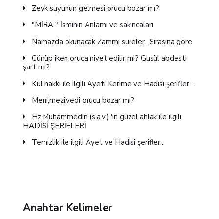
Zevk suyunun gelmesi orucu bozar mı?
"MİRA " İsminin Anlamı ve sakıncaları
Namazda okunacak Zammı sureler ..Sırasına göre
Cünüp iken oruca niyet edilir mi? Gusül abdesti
şart mı?
Kul hakkı ile ilgili Ayeti Kerime ve Hadisi şerifler...
Meni,mezi,vedi orucu bozar mı?
Hz.Muhammedin (s.a.v.) 'in güzel ahlak ile ilgili
HADİSİ ŞERİFLERİ
Temizlik ile ilgili Ayet ve Hadisi şerifler...
Anahtar Kelimeler