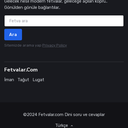
Gelecek nesil modern fetvalar, geleceğe açılan köprü..
Gönülden gönüle bağlantılar..
Ara
Sitemizde arama yap
Privacy Policy
Fetvalar.Com
İman
Tağut
Lugat
©2024
Fetvalar.com
Dini soru ve cevaplar
Türkçe