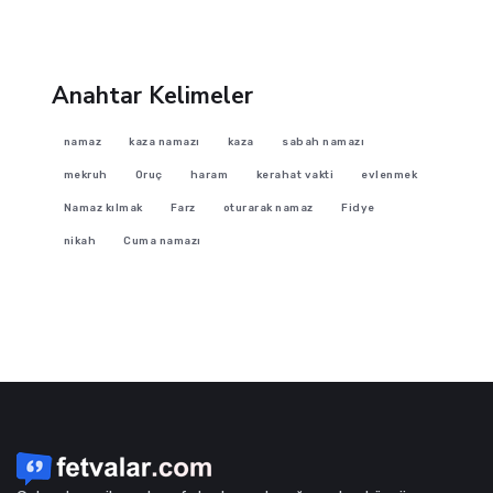
Anahtar Kelimeler
namaz
kaza namazı
kaza
sabah namazı
mekruh
Oruç
haram
kerahat vakti
evlenmek
Namaz kılmak
Farz
oturarak namaz
Fidye
nikah
Cuma namazı