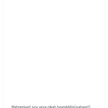
Mahremiyet soy veya nikah hısımlığı(müsaharet)