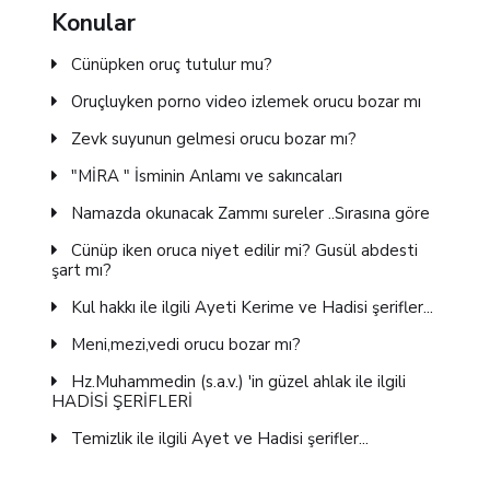
Konular
Cünüpken oruç tutulur mu?
Oruçluyken porno video izlemek orucu bozar mı
Zevk suyunun gelmesi orucu bozar mı?
"MİRA " İsminin Anlamı ve sakıncaları
Namazda okunacak Zammı sureler ..Sırasına göre
Cünüp iken oruca niyet edilir mi? Gusül abdesti
şart mı?
Kul hakkı ile ilgili Ayeti Kerime ve Hadisi şerifler...
Meni,mezi,vedi orucu bozar mı?
Hz.Muhammedin (s.a.v.) 'in güzel ahlak ile ilgili
HADİSİ ŞERİFLERİ
Temizlik ile ilgili Ayet ve Hadisi şerifler...