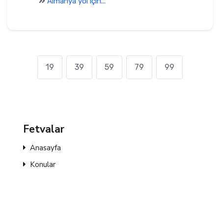
Almanya yol için...
19
39
59
79
99
Fetvalar
Anasayfa
Konular