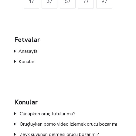
17
37
57
77
97
Fetvalar
Anasayfa
Konular
Konular
Cünüpken oruç tutulur mu?
Oruçluyken porno video izlemek orucu bozar mı
Zevk suyunun gelmesi orucu bozar mı?