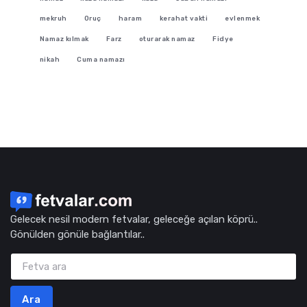
mekruh
Oruç
haram
kerahat vakti
evlenmek
Namaz kılmak
Farz
oturarak namaz
Fidye
nikah
Cuma namazı
Gelecek nesil modern fetvalar, geleceğe açılan köprü..
Gönülden gönüle bağlantılar..
Ara