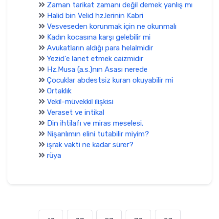
Zaman tarikat zamanı değil demek yanlış mı
Halid bin Velid hz.lerinin Kabri
Vesveseden korunmak için ne okunmalı
Kadın kocasına karşı gelebilir mi
Avukatların aldığı para helalmidir
Yezid'e lanet etmek caizmidir
Hz.Musa (a.s.)nın Asası nerede
Çocuklar abdestsiz kuran okuyabilir mi
Ortaklık
Vekil-müvekkil ilişkisi
Veraset ve intikal
Din ihtilafı ve miras meselesi.
Nişanlımın elini tutabilir miyim?
işrak vakti ne kadar sürer?
rüya