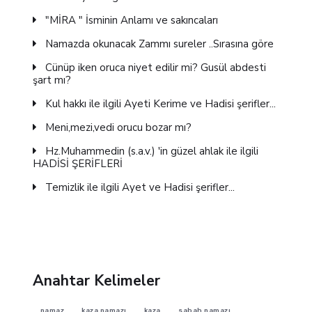
"MİRA " İsminin Anlamı ve sakıncaları
Namazda okunacak Zammı sureler ..Sırasına göre
Cünüp iken oruca niyet edilir mi? Gusül abdesti
şart mı?
Kul hakkı ile ilgili Ayeti Kerime ve Hadisi şerifler...
Meni,mezi,vedi orucu bozar mı?
Hz.Muhammedin (s.a.v.) 'in güzel ahlak ile ilgili
HADİSİ ŞERİFLERİ
Temizlik ile ilgili Ayet ve Hadisi şerifler...
Anahtar Kelimeler
namaz
kaza namazı
kaza
sabah namazı