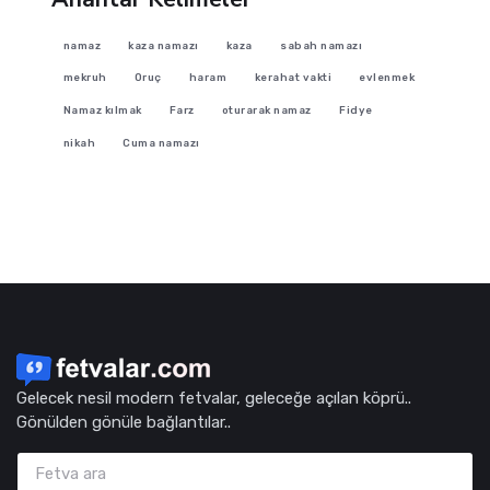
namaz
kaza namazı
kaza
sabah namazı
mekruh
Oruç
haram
kerahat vakti
evlenmek
Namaz kılmak
Farz
oturarak namaz
Fidye
nikah
Cuma namazı
Gelecek nesil modern fetvalar, geleceğe açılan köprü..
Gönülden gönüle bağlantılar..