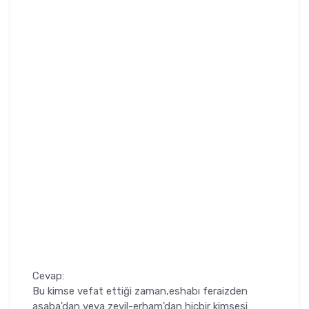
Cevap:
Bu kimse vefat ettiği zaman,eshabı feraizden
asaba'dan veya zevil-erham'dan hiçbir kimsesi