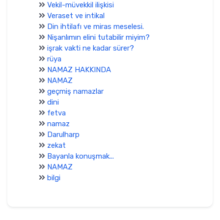
Vekil-müvekkil ilişkisi
Veraset ve intikal
Din ihtilafı ve miras meselesi.
Nişanlımın elini tutabilir miyim?
işrak vakti ne kadar sürer?
rüya
NAMAZ HAKKINDA
NAMAZ
geçmiş namazlar
dini
fetva
namaz
Darulharp
zekat
Bayanla konuşmak...
NAMAZ
bilgi