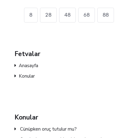
8
28
48
68
88
Fetvalar
Anasayfa
Konular
Konular
Cünüpken oruç tutulur mu?