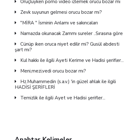
Oruçluyken porno video izlemek orucu bozar mı
Zevk suyunun gelmesi orucu bozar mı?
"MİRA " İsminin Anlamı ve sakıncaları
Namazda okunacak Zammı sureler ..Sırasına göre
Cünüp iken oruca niyet edilir mi? Gusül abdesti
şart mı?
Kul hakkı ile ilgili Ayeti Kerime ve Hadisi şerifler...
Meni,mezi,vedi orucu bozar mı?
Hz.Muhammedin (s.a.v.) 'in güzel ahlak ile ilgili
HADİSİ ŞERİFLERİ
Temizlik ile ilgili Ayet ve Hadisi şerifler...
Anahtar Kelimeler