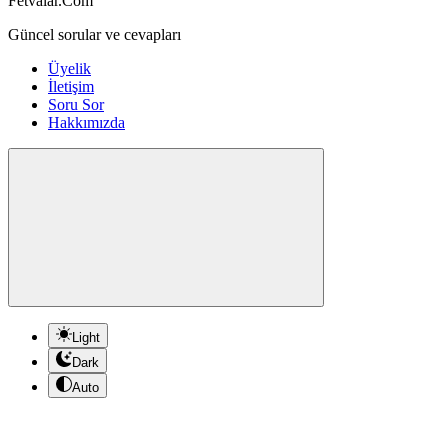
Fetvalar.Com
Güncel sorular ve cevapları
Üyelik
İletişim
Soru Sor
Hakkımızda
Light
Dark
Auto