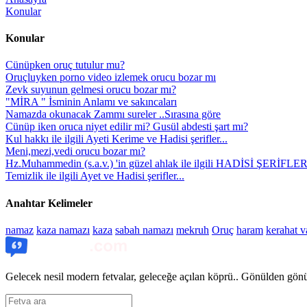
Konular
Konular
Cünüpken oruç tutulur mu?
Oruçluyken porno video izlemek orucu bozar mı
Zevk suyunun gelmesi orucu bozar mı?
"MİRA " İsminin Anlamı ve sakıncaları
Namazda okunacak Zammı sureler ..Sırasına göre
Cünüp iken oruca niyet edilir mi? Gusül abdesti şart mı?
Kul hakkı ile ilgili Ayeti Kerime ve Hadisi şerifler...
Meni,mezi,vedi orucu bozar mı?
Hz.Muhammedin (s.a.v.) 'in güzel ahlak ile ilgili HADİSİ ŞERİFLER
Temizlik ile ilgili Ayet ve Hadisi şerifler...
Anahtar Kelimeler
namaz
kaza namazı
kaza
sabah namazı
mekruh
Oruç
haram
kerahat v
Gelecek nesil modern fetvalar, geleceğe açılan köprü.. Gönülden gönül