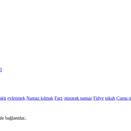
İ
akti
evlenmek
Namaz kılmak
Farz
oturarak namaz
Fidye
nikah
Cuma n
e bağlantılar..