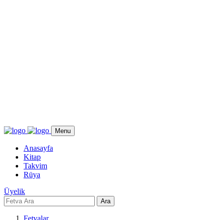
Menu
Anasayfa
Kitap
Takvim
Rüya
Üyelik
Ara
Fetvalar