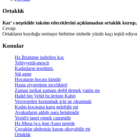
Ortaklık
Kar' ı neşekilde taksim edeceklerini açıklamadan ortaklık kurup,
Cevap:
Ortakların koyduğu sermaye birbirine nisbetle yüzde kaçı teşkil ediyor
Konular
Hz.İbrahime indirilen koç
Tehiyyetül-mescit
Kadınların tesettürü.
Süt anne
Hocaların hocası kimdir
Hasta ziyaretinin incelikleri
Zaman tarikat zamanı değil demek yanlış mı
Halid bin Velid hz.lerinin Kabri
Vesveseden korunmak için ne okunmalı
Kadın kocasına karşı gelebilir mi
Avukatların aldığı para helalmidir
Yezid'e lanet etmek caizmidir
Hz.Musa (a.s.)nın Asası nerede
Çocuklar abdestsiz kuran okuyabilir mi
Ortaklık