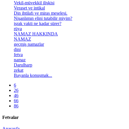
Vekil-müvekkil ilişkisi
Veraset ve intikal
Din ihtilafı ve miras meselesi.
Nişanlımın elini tutabilir miyim?
işrak vakti ne kadar sürer?
rüya
NAMAZ HAKKINDA
NAMAZ
geçmiş namazlar
dini
fetva
namaz
Darulharp
zekat
Bayanla konuşmak...
6
26
46
66
86
Fetvalar
Anasayfa