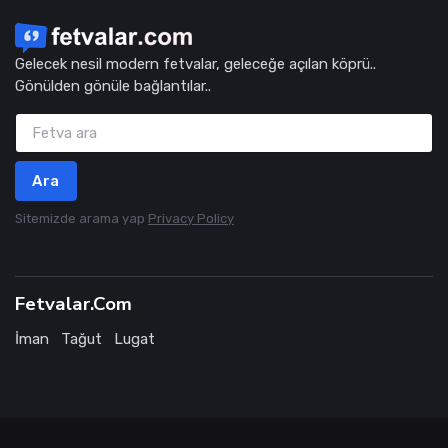
Gelecek nesil modern fetvalar, geleceğe açılan köprü..
Gönülden gönüle bağlantılar..
Ara
Sitemizde arama yap
Privacy Policy
Fetvalar.Com
İman
Tağut
Lugat