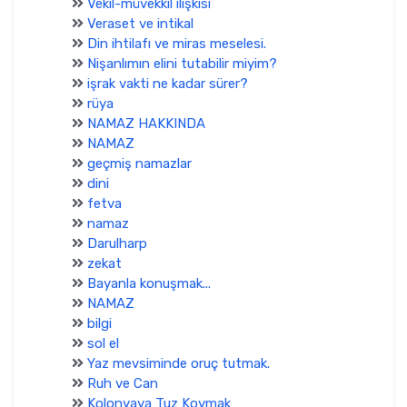
Vekil-müvekkil ilişkisi
Veraset ve intikal
Din ihtilafı ve miras meselesi.
Nişanlımın elini tutabilir miyim?
işrak vakti ne kadar sürer?
rüya
NAMAZ HAKKINDA
NAMAZ
geçmiş namazlar
dini
fetva
namaz
Darulharp
zekat
Bayanla konuşmak...
NAMAZ
bilgi
sol el
Yaz mevsiminde oruç tutmak.
Ruh ve Can
Kolonyaya Tuz Koymak