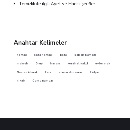
Temizlik ile ilgili Ayet ve Hadisi şerifler...
Anahtar Kelimeler
namaz
kaza namazı
kaza
sabah namazı
mekruh
Oruç
haram
kerahat vakti
evlenmek
Namaz kılmak
Farz
oturarak namaz
Fidye
nikah
Cuma namazı