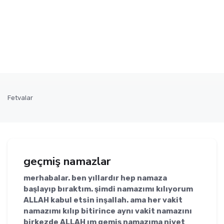
Fetvalar
geçmiş namazlar
merhabalar. ben yıllardır hep namaza
başlayıp bıraktım. şimdi namazımı kılıyorum
ALLAH kabul etsin inşallah. ama her vakit
namazımı kılıp bitirince aynı vakit namazını
birkezde ALLAH ım gemiş namazıma niyet