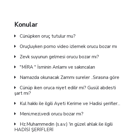
Konular
Cünüpken oruç tutulur mu?
Oruçluyken porno video izlemek orucu bozar mı
Zevk suyunun gelmesi orucu bozar mı?
"MİRA " İsminin Anlamı ve sakıncaları
Namazda okunacak Zammı sureler ..Sırasına göre
Cünüp iken oruca niyet edilir mi? Gusül abdesti
şart mı?
Kul hakkı ile ilgili Ayeti Kerime ve Hadisi şerifler...
Meni,mezi,vedi orucu bozar mı?
Hz.Muhammedin (s.a.v.) 'in güzel ahlak ile ilgili
HADİSİ ŞERİFLERİ