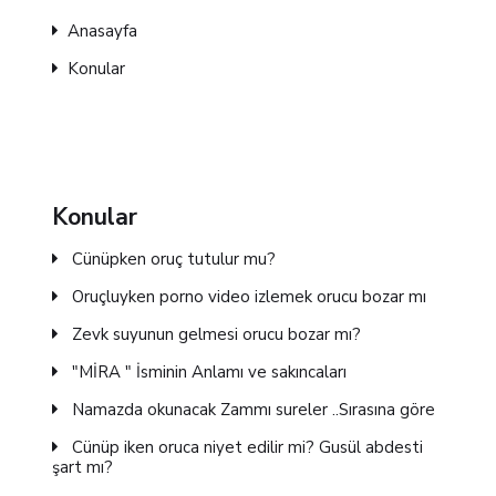
Anasayfa
Konular
Konular
Cünüpken oruç tutulur mu?
Oruçluyken porno video izlemek orucu bozar mı
Zevk suyunun gelmesi orucu bozar mı?
"MİRA " İsminin Anlamı ve sakıncaları
Namazda okunacak Zammı sureler ..Sırasına göre
Cünüp iken oruca niyet edilir mi? Gusül abdesti
şart mı?