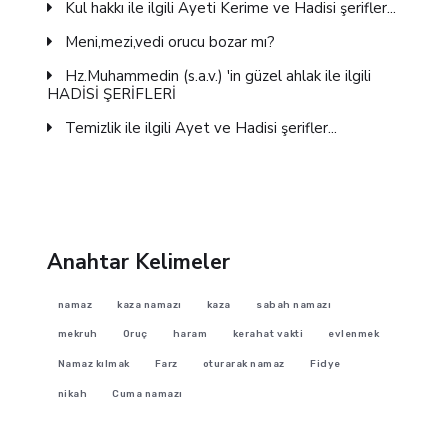
Kul hakkı ile ilgili Ayeti Kerime ve Hadisi şerifler...
Meni,mezi,vedi orucu bozar mı?
Hz.Muhammedin (s.a.v.) 'in güzel ahlak ile ilgili
HADİSİ ŞERİFLERİ
Temizlik ile ilgili Ayet ve Hadisi şerifler...
Anahtar Kelimeler
namaz
kaza namazı
kaza
sabah namazı
mekruh
Oruç
haram
kerahat vakti
evlenmek
Namaz kılmak
Farz
oturarak namaz
Fidye
nikah
Cuma namazı