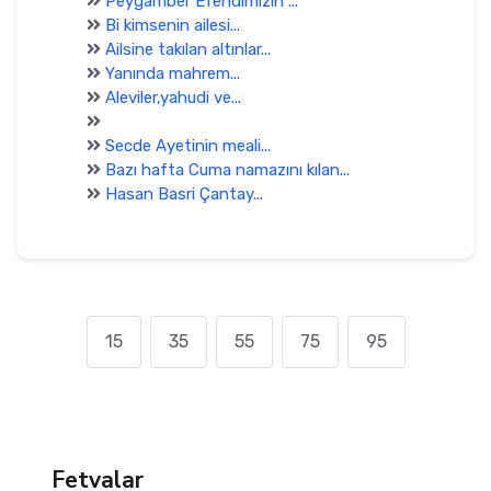
Peygamber Efendimizin ...
Bi kimsenin ailesi...
Ailsine takılan altınlar...
Yanında mahrem...
Aleviler,yahudi ve...
Secde Ayetinin meali...
Bazı hafta Cuma namazını kılan...
Hasan Basri Çantay...
15
35
55
75
95
Fetvalar